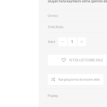
oluşan hata kayıtlarını silme işlemini d
EV Arıza Tespit Cihazları
TPMS Cihaz ve Sensörleri
Araç Sarj İstasyonları
Akü Cihazları
Üretici:
Servis Ekipmanları
ADAS Kalibrasyon
Stok Kodu:
Elektrikli Araç Garaj
Diğer
Ekipmanları
Adet:
OK
TOPDON
ECU COMPANY
VCP
İSTEK LISTESINE EKLE
Karşılaştırma listesine ekle
Paylaş
NERS
JDIAG
ECUHELP
EC