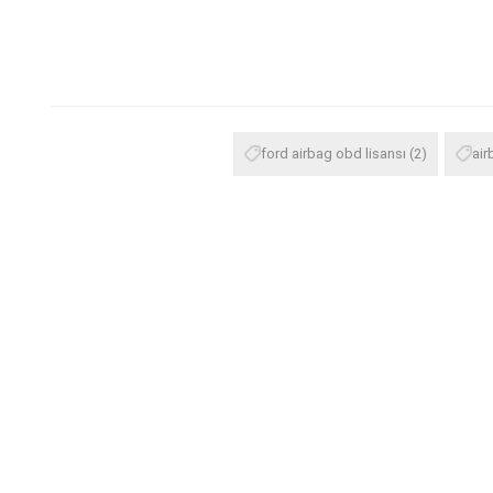
ford airbag obd lisansı
(2)
air