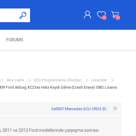
(0)
(0)
FORUMS
KAYDOL
GIRIŞ YAP
UNCH
KOLON KİLİT VE ADBLUE
SWIFTEC
NITRO MEKATRONIK
DIMSPORT
EMULATÖR
ÜRÜNLERI
Ana sayfa
ECU Programlama Cihazları
Lisanslar
09 Ford Airbag XC23xx Hata Kaydı Silme (Crash Erase) OBD Lisansı
Ex0007 Mercedes ECU CRD2 (D...
, 2011 ve 2012 Ford modellerinde çarpışma sonrası
ES PRO
IOTERMINAL
MSG