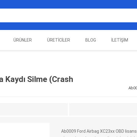
ÜRÜNLER
ÜRETICILER
BLOG
İLETIŞIM
EST
ELEKTRIKLI ARAÇ
AUTEL
ALIENTECH
OTOMOTIV TEST
LA
EKIPMANLARI
EKIPMANLARI
 Kaydı Silme (Crash
Ab00
Ab0009 Ford Airbag XC23xx OBD lisansı
DATA
AUTOVEI
DIMTRONIC
HAYN