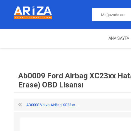
ANA SAYFA
ARIZA TESPIT CIHAZLARI
NITRO
MAGICMOTORSPORT
ECU PROGRAMLAMA
JALT
CIHAZLARI
Ab0009 Ford Airbag XC23xx Hata
Erase) OBD Lisansı
AB0008 Volvo AirBag XC23xx ...
OEM
AUTOCOM
AUTO