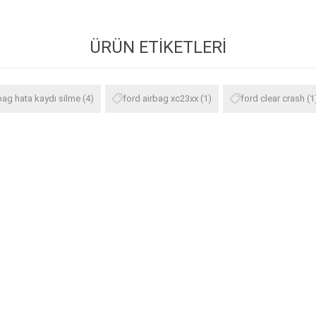
ÜRÜN ETIKETLERI
bag hata kaydı silme
(4)
ford airbag xc23xx
(1)
ford clear crash
(1