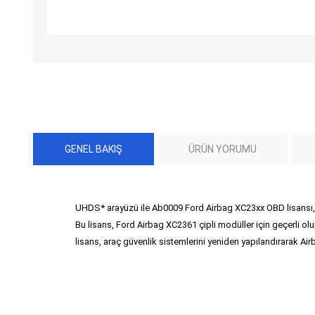
GENEL BAKIŞ
ÜRÜN YORUMU
UHDS* arayüzü ile Ab0009 Ford Airbag XC23xx OBD lisansı, 2
Bu lisans, Ford Airbag XC2361 çipli modüller için geçerli olu
lisans, araç güvenlik sistemlerini yeniden yapılandırarak Ai