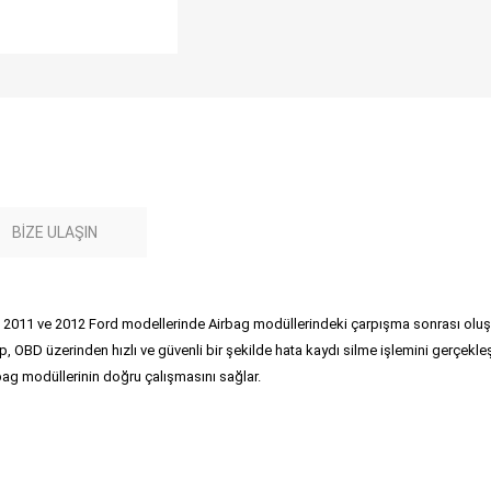
BIZE ULAŞIN
011 ve 2012 Ford modellerinde Airbag modüllerindeki çarpışma sonrası oluşan h
p, OBD üzerinden hızlı ve güvenli bir şekilde hata kaydı silme işlemini gerçekleş
rbag modüllerinin doğru çalışmasını sağlar.