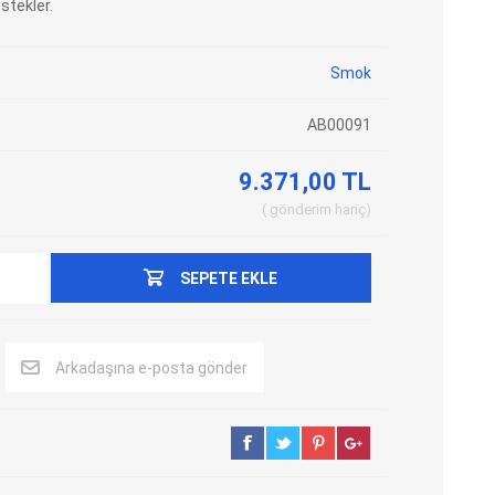
estekler.
Adblue Emülator
Nitro Cihazları
Kolon Kilidi Emülatörleri
Emülatörler
Smok
İmmo Emülatörleri
Kablolar
AB00091
Binek Araç Emülatörleri
Hata Kodu Silici
9.371,00 TL
gönderim
hariç
SYSTEM
OBDSTAR
ANCEL
SEPETE EKLE
Arkadaşına e-posta gönder
UTEST