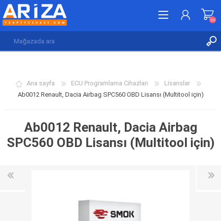
(0)
KAYDOL
GIRIŞ YAP
Ana sayfa
ECU Programlama Cihazları
Lisanslar
İSTEK LISTESI
(0)
Ab0012 Renault, Dacia Airbag SPC560 OBD Lisansı (Multitool için)
Ab0012 Renault, Dacia Airbag
SPC560 OBD Lisansı (Multitool için)