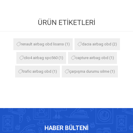
ÜRÜN ETIKETLERI
renault airbag obd lisansı
(1)
dacia airbag obd
(2)
clio4 airbag spc560
(1)
capture airbag obd
(1)
trafic airbag obd
(1)
çarpışma durumu silme
(1)
HABER BÜLTENI