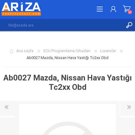
(0)
KAYDOL
GIRIŞ YAP
Ana sayfa
ECU Programlama Cihazları
Lisanslar
İSTEK LISTESI
(0)
Ab0027 Mazda, Nissan Hava Yastığı Tc2xx Obd
Ab0027 Mazda, Nissan Hava Yastığı
Tc2xx Obd