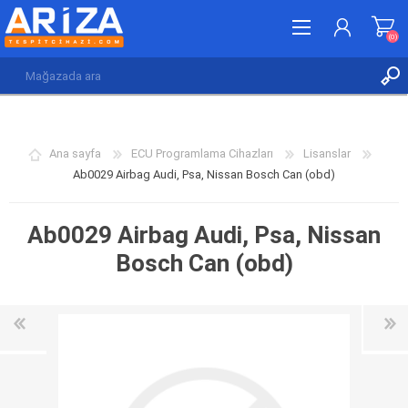
(0)
KAYDOL
GIRIŞ YAP
Ana sayfa
ECU Programlama Cihazları
Lisanslar
İSTEK LISTESI
(0)
Ab0029 Airbag Audi, Psa, Nissan Bosch Can (obd)
Ab0029 Airbag Audi, Psa, Nissan
Bosch Can (obd)