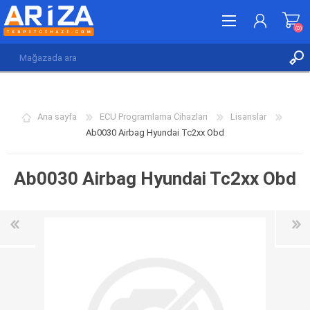
(0)
KAYDOL
GIRIŞ YAP
Ana sayfa
ECU Programlama Cihazları
Lisanslar
İSTEK LISTESI
(0)
Ab0030 Airbag Hyundai Tc2xx Obd
Ab0030 Airbag Hyundai Tc2xx Obd