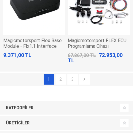
Magicmotorsport Flex Base
Magicmotorsport FLEX ECU
Module - Flx1.1 İnterface
Programlama Cihazı
9.371,00 TL
72.953,00
67.867,00 TL
TL
1
2
3
KATEGORILER
ÜRETICILER