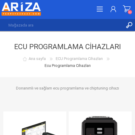
(0)
KAYDOL
ECU PROGRAMLAMA CIHAZLARI
GIRIŞ YAP
İSTEK LISTESI
(0)
Ana sayfa
ECU Programlama Cihazları
Ecu Programlama Cihazları
Donanımlı ve sağlam ecu programlama ve chiptuning cihazı