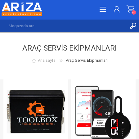
(0)
KAYDOL
ARAÇ SERVIS EKIPMANLARI
GIRIŞ YAP
İSTEK LISTESI
(0)
Ana sayfa
Araç Servis Ekipmanları