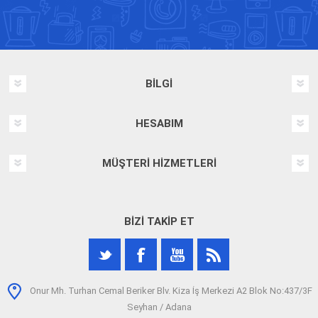
BILGI
HESABIM
MÜŞTERI HIZMETLERI
BIZI TAKIP ET
Onur Mh. Turhan Cemal Beriker Blv. Kiza İş Merkezi A2 Blok No:437/3F
Seyhan / Adana