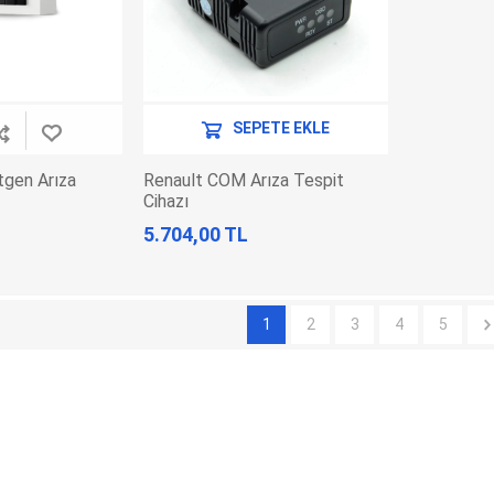
SEPETE EKLE
gen Arıza
Renault COM Arıza Tespit
Cihazı
5.704,00 TL
1
2
3
4
5