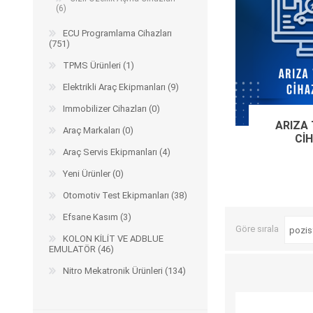
(6)
Arıza Tespit Cihazı
Ecu Programlama Cihazları
Araç Aksesuarları ve
ECU Programlama Cihazları
Kabloları
(751)
Chiptuning Yazılımları
Lisanslar
TPMS Ürünleri (1)
Kablo ve Ekipmanlar
Gizli Özellik Açma Cihazları
Lisanslar
Elektrikli Araç Ekipmanları (9)
Immobilizer Cihazları (0)
ARIZA
Araç Markaları (0)
CI
NUOVOLTA
OBDELEVEN
SM
Araç Servis Ekipmanları (4)
Yeni Ürünler (0)
Otomotiv Test Ekipmanları (38)
Efsane Kasım (3)
Göre sırala
KOLON KİLİT VE ADBLUE
EMULATÖR (46)
Nitro Mekatronik Ürünleri (134)
X-TOOL
X-HORSE
HPTU