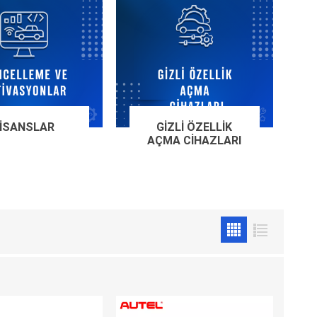
Adblue Emülator
Nitro Cihazları
Kolon Kilidi Emülatörleri
Emülatörler
İmmo Emülatörleri
Kablolar
Binek Araç Emülatörleri
Hata Kodu Silici
LISANSLAR
GIZLI ÖZELLIK
AÇMA CIHAZLARI
SYSTEM
OBDSTAR
ANCEL
UTEST