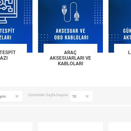
EV Arıza Tespit Cihazları
TPMS Cihaz ve Sensörleri
Araç Sarj İstasyonları
Akü Cihazları
Servis Ekipmanları
ADAS Kalibrasyon
Elektrikli Araç Garaj
Diğer
Ekipmanları
 TESPIT
ARAÇ
HAZI
AKSESUARLARI VE
OK
TOPDON
ECU COMPANY
VCP
KABLOLARI
Görüntüle
Sayfa başına
NERS
JDIAG
ECUHELP
EC