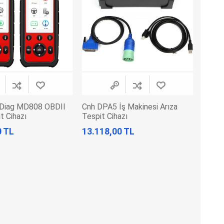
iDiag MD808 OBDII
Cnh DPA5 İş Makinesi Arıza
t Cihazı
Tespit Cihazı
0 TL
13.118,00 TL