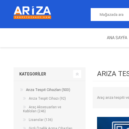
ANA SAYFA
ARIZA TESPIT CIHAZLARI
NITRO
MAGICMOTORSPORT
ECU PROGRAMLAMA
JALT
CIHAZLARI
ARIZA TE
KATEGORILER
Arıza Tespit Cihazları (503)
Araç arıza tespiti v
Arıza Tespit Cihazı (92)
Araç Aksesuarları ve
Kabloları (246)
Lisanslar (136)
OEM
AUTOCOM
AUTO
Gizli Özellik Açma Cihazları