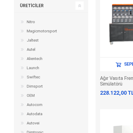
ÜRETICILER
Nitro
Magicmotorsport
Jaltest
Autel
Alientech
SEP
Launch
Swiftec
Ağır Vasıta Fre
Simülatörü
Dimsport
228.122,00 T
OEM
Autocom
Autodata
Autovei
Dimtronic