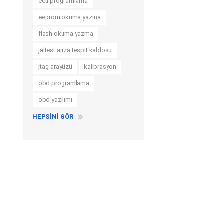
ecu programlama
eeprom okuma yazma
flash okuma yazma
jaltest arıza tespit kablosu
jtag arayüzü
kalibrasyon
obd programlama
obd yazılımı
HEPSINI GÖR