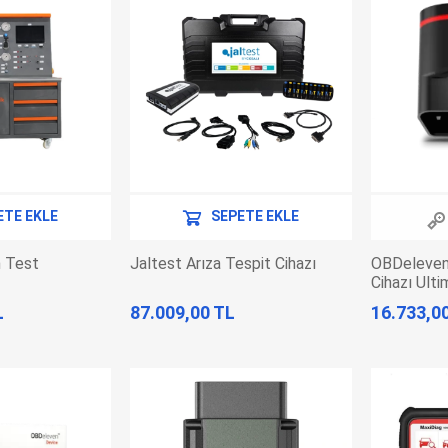
ETE EKLE
SEPETE EKLE
n Test
Jaltest Arıza Tespit Cihazı
OBDeleven 
Cihazı Ult
L
87.009,00 TL
16.733,0