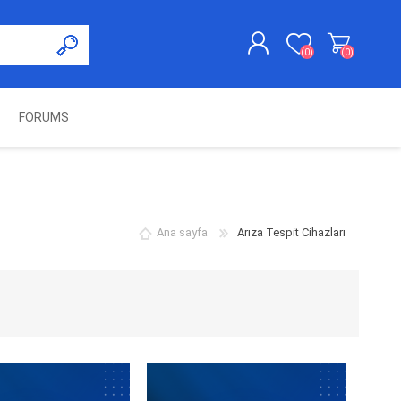
(0)
(0)
FORUMS
KAYDOL
GIRIŞ YAP
UNCH
KOLON KİLİT VE ADBLUE
SWIFTEC
NITRO MEKATRONIK
DIMSPORT
EMULATÖR
ÜRÜNLERI
Ana sayfa
Arıza Tespit Cihazları
ES PRO
IOTERMINAL
MSG