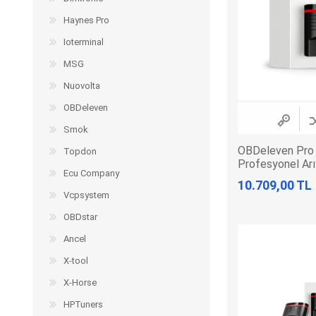
Haynes Pro
Ioterminal
MSG
Nuovolta
OBDeleven
Smok
OBDeleven Pro
Topdon
Profesyonel Arı
Ecu Company
10.709,00 TL
Vcpsystem
OBDstar
Ancel
X-tool
X-Horse
HPTuners