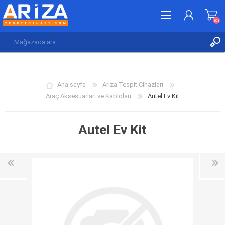
(0)
KAYDOL
GIRIŞ YAP
Ana sayfa
Arıza Tespit Cihazları
İSTEK LISTESI
(0)
Araç Aksesuarları ve Kabloları
Autel Ev Kit
Autel Ev Kit