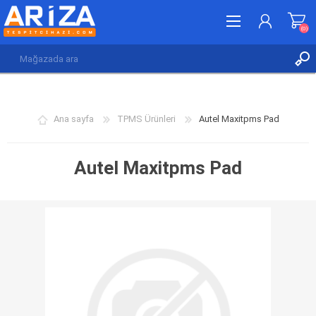
(0)
KAYDOL
GIRIŞ YAP
Ana sayfa
TPMS Ürünleri
Autel Maxitpms Pad
İSTEK LISTESI
(0)
Autel Maxitpms Pad