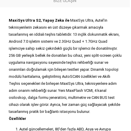
BIZE ULAŞIN
MaxiSys Ultra S2, Yapay Zeka ile
MaxiSys Ultra, Autel'in
teknisyenlerin zekasını en üst düzeye çıkarmak amacıyla
tasarlanmış en iddialı teşhis tabletidir. 13 inçlik dokunmatik ekranı,
Android 7.0 işletim sistemi ve 2.3GHz Quad + 1.7GHz Quad
işlemciye sahip sekiz çekirdekli güçlü bir işlemci ile donatılmıştır.
256 GB yerleşik bellek ile donatılan bu cihaz, yeni split-screen çoklu
uygulama navigasyonu sayesinde teşhis rehberliği sunar ve
onarımları doğrulamak için bileşen testleri yapar. Dinamik topoloji
modülü haritalama, geliştirilmiş AutoSCAN özellikleri ve Akıllı
Teşhis seçenekleri ile birleşen MaxiSys Ultra, teknisyenlere adım
adım onarım rehberliği sunar. Yeni MaxiFlash VCMI, 4 kanal
osiloskop, dalga formu jeneratörü, multimetre ve CAN BUS test
cihazı olarak işlev görür. Ayrıca, her zaman güç sağlayacak şekilde
tasarlanmış pratik bir bağlantı istasyonu bulunur.
Özellikler
Autel güncellemeleri, 80'den fazla ABD, Asya ve Avrupa