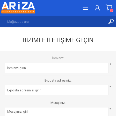
(0)
KAYDOL
BIZIMLE ILETIŞIME GEÇIN
GIRIŞ YAP
İSTEK LISTESI
(0)
İsminiz:
*
E-posta adresiniz:
*
Mesajınız:
*