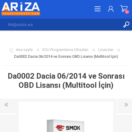
(0)
KAYDOL
GIRIŞ YAP
Ana sayfa
ECU Programlama Cihazları
Lisanslar
İSTEK LISTESI
(0)
Da0002 Dacia 06/2014 ve Sonrası OBD Lisansı (Multitool İçin)
Da0002 Dacia 06/2014 ve Sonrası
OBD Lisansı (Multitool İçin)