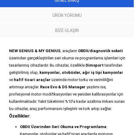
GENEL BAKIŞ
ÜRÜN YORUMU
BIZE ULAŞIN
NEW GENIUS & MY GENIUS
, araçların
OBDII/diagnostik soketi
üzerinden gerçekleştirilen seri okuma ve programlama işlemleri için
tasarlanmış cihazlardır. Bu cihazlar, özellikle
Dimsport
tarafından
geliştirilmiş olup,
kamyonlar, otobüsler, ağır iş tipi kamyonlar
ve
hafif ticari araçlar
üzerinde motor torku ve verimliliğini
artırmayı amaçlar.
Race Evo & DS Manager
yazılımı ise,
profesyonel motor modifikasyonları ve yeniden kalibrasyonlar için
kullanılmaktadır. Yakıt tüketimini %10’a kadar azaltma imkanı sunan
bu cihazlar, araç performansını iyileştirir ve tork artışı sağlar.
Özellikler:
OBDII Üzerinden Seri Okuma ve Programlama
:
Kamyonlar, otobüsler ve hafif ticari araçlarda motorun