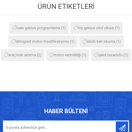
ÜRÜN ETIKETLERI
new genius programlama
(1)
my genius obd cihazı
(1)
dimsport motor modifikasyonu
(1)
obdii seri okuma
(1)
araç tork artırma
(2)
motor verimliliği
(1)
yakıt tasarrufu
(1)
HABER BÜLTENI