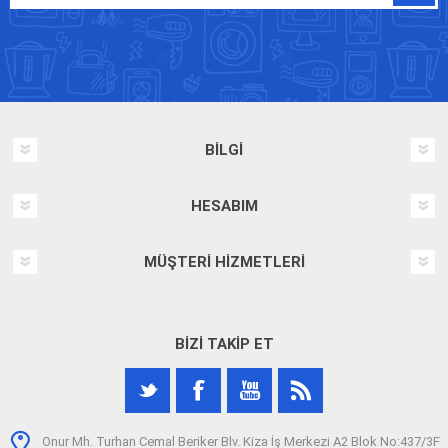
BILGI
HESABIM
MÜŞTERI HIZMETLERI
BIZI TAKIP ET
Onur Mh. Turhan Cemal Beriker Blv. Kiza İş Merkezi A2 Blok No:437/3F