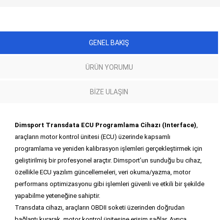
GENEL BAKIŞ
ÜRÜN YORUMU
BIZE ULAŞIN
Dimsport Transdata ECU Programlama Cihazı (Interface)
,
araçların motor kontrol ünitesi (ECU) üzerinde kapsamlı
programlama ve yeniden kalibrasyon işlemleri gerçekleştirmek için
geliştirilmiş bir profesyonel araçtır. Dimsport’un sunduğu bu cihaz,
özellikle ECU yazılım güncellemeleri, veri okuma/yazma, motor
performans optimizasyonu gibi işlemleri güvenli ve etkili bir şekilde
yapabilme yeteneğine sahiptir.
Transdata cihazı, araçların OBDII soketi üzerinden doğrudan
bağlantı kurarak, motor kontrol ünitesine erişim sağlar. Ayrıca,