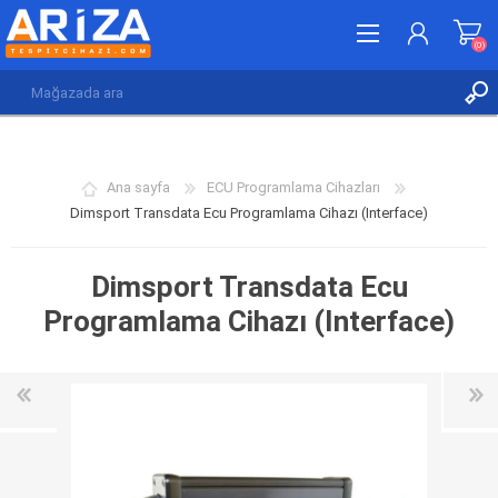
(0)
KAYDOL
GIRIŞ YAP
Ana sayfa
ECU Programlama Cihazları
İSTEK LISTESI
(0)
Dimsport Transdata Ecu Programlama Cihazı (Interface)
Dimsport Transdata Ecu
Programlama Cihazı (Interface)