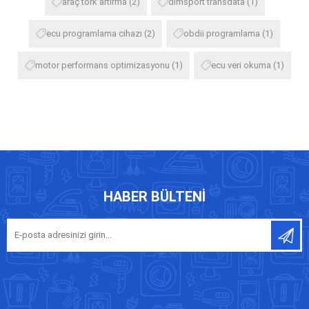
araç tork artırma
(2)
dimsport transdata
(1)
ecu programlama cihazı
(2)
obdii programlama
(1)
motor performans optimizasyonu
(1)
ecu veri okuma
(1)
HABER BÜLTENI