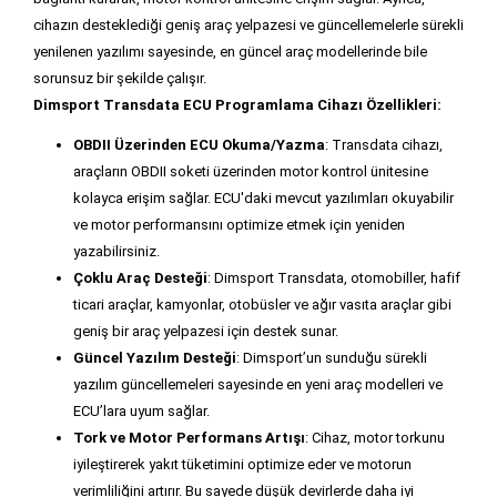
cihazın desteklediği geniş araç yelpazesi ve güncellemelerle sürekli
yenilenen yazılımı sayesinde, en güncel araç modellerinde bile
sorunsuz bir şekilde çalışır.
Dimsport Transdata ECU Programlama Cihazı Özellikleri:
OBDII Üzerinden ECU Okuma/Yazma
: Transdata cihazı,
araçların OBDII soketi üzerinden motor kontrol ünitesine
kolayca erişim sağlar. ECU'daki mevcut yazılımları okuyabilir
ve motor performansını optimize etmek için yeniden
yazabilirsiniz.
Çoklu Araç Desteği
: Dimsport Transdata, otomobiller, hafif
ticari araçlar, kamyonlar, otobüsler ve ağır vasıta araçlar gibi
geniş bir araç yelpazesi için destek sunar.
Güncel Yazılım Desteği
: Dimsport’un sunduğu sürekli
yazılım güncellemeleri sayesinde en yeni araç modelleri ve
ECU’lara uyum sağlar.
Tork ve Motor Performans Artışı
: Cihaz, motor torkunu
iyileştirerek yakıt tüketimini optimize eder ve motorun
verimliliğini artırır. Bu sayede düşük devirlerde daha iyi