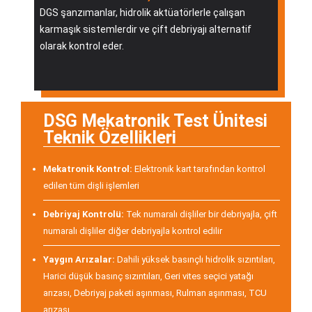
DGS şanzımanlar, hidrolik aktüatörlerle çalışan
karmaşık sistemlerdir ve çift debriyajı alternatif
olarak kontrol eder.
DSG Mekatronik Test Ünitesi
Teknik Özellikleri
Mekatronik Kontrol:
Elektronik kart tarafından kontrol
edilen tüm dişli işlemleri
Debriyaj Kontrolü:
Tek numaralı dişliler bir debriyajla, çift
numaralı dişliler diğer debriyajla kontrol edilir
Yaygın Arızalar:
Dahili yüksek basınçlı hidrolik sızıntıları,
Harici düşük basınç sızıntıları, Geri vites seçici yatağı
arızası, Debriyaj paketi aşınması, Rulman aşınması, TCU
arızası