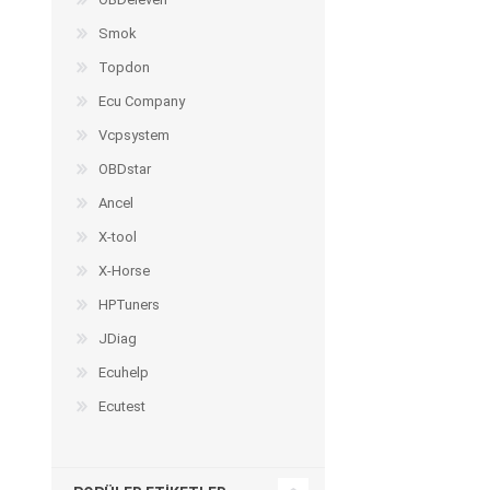
Smok
Topdon
Ecu Company
Vcpsystem
OBDstar
Ancel
X-tool
X-Horse
HPTuners
JDiag
Ecuhelp
Ecutest