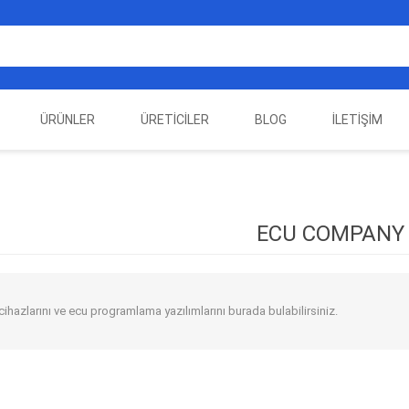
ÜRÜNLER
ÜRETICILER
BLOG
İLETIŞIM
EST
ELEKTRIKLI ARAÇ
AUTEL
ALIENTECH
OTOMOTIV TEST
LA
EKIPMANLARI
EKIPMANLARI
ECU COMPANY
hazlarını ve ecu programlama yazılımlarını burada bulabilirsiniz.
DATA
AUTOVEI
DIMTRONIC
HAYN