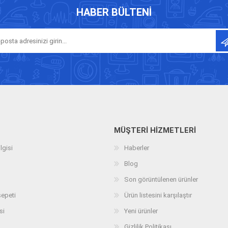
HABER BÜLTENI
MÜŞTERI HIZMETLERI
lgisi
Haberler
Blog
Son görüntülenen ürünler
sepeti
Ürün listesini karşılaştır
si
Yeni ürünler
Gizlilik Politikası