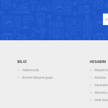
BILGI
HESABIM
Hakkımızda
Müşteri bi
Bizimle iletişime geçin
Adresler
Siparişler
Alışveriş 
İstek liste