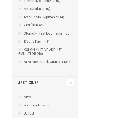
Immobilizer Cihazları (0)
Arıza Tespit Cihazı
Araç Markaları (0)
Ecu Programlama Cihazları
Araç Aksesuarları ve
Kabloları
Chiptuning Yazılımları
Araç Servis Ekipmanları (4)
Lisanslar
Kablo ve Ekipmanlar
Yeni Ürünler (0)
Gizli Özellik Açma Cihazları
Lisanslar
Otomotiv Test Ekipmanları (38)
Efsane Kasım (3)
KOLON KİLİT VE ADBLUE
EMULATÖR (46)
NUOVOLTA
OBDELEVEN
SM
Nitro Mekatronik Ürünleri (134)
ÜRETICILER
Nitro
Magicmotorsport
X-TOOL
X-HORSE
HPTU
Jaltest