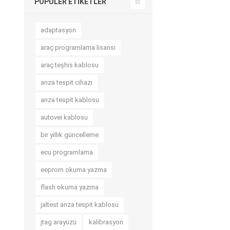
POPÜLER ETIKETLER
adaptasyon
araç programlama lisansı
araç teşhis kablosu
arıza tespit cihazı
arıza tespit kablosu
autovei kablosu
bir yıllık güncelleme
ecu programlama
eeprom okuma yazma
flash okuma yazma
jaltest arıza tespit kablosu
jtag arayüzü
kalibrasyon