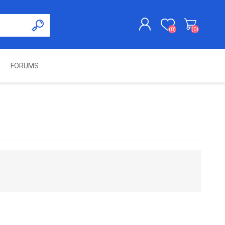
(0)
(0)
FORUMS
KAYDOL
GIRIŞ YAP
UNCH
KOLON KİLİT VE ADBLUE
SWIFTEC
NITRO MEKATRONIK
DIMSPORT
EMULATÖR
ÜRÜNLERI
ES PRO
IOTERMINAL
MSG