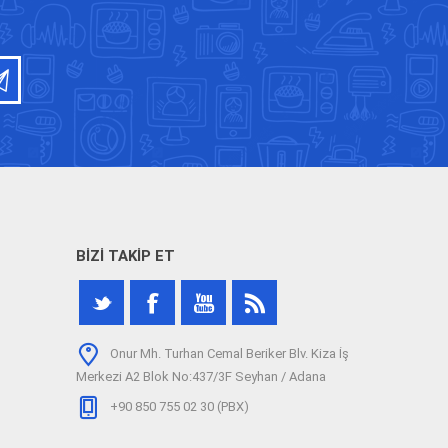
BIZI TAKIP ET
Onur Mh. Turhan Cemal Beriker Blv. Kiza İş
Merkezi A2 Blok No:437/3F Seyhan / Adana
+90 850 755 02 30 (PBX)