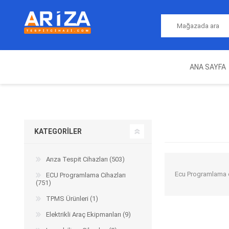
ANA SAYFA
ARIZA TESPIT CIHAZLARI
NITRO
MAGICMOTORSPORT
ECU PROGRAMLAMA
JALT
CIHAZLARI
KATEGORILER
Arıza Tespit Cihazları (503)
Ecu Programlama ci
ECU Programlama Cihazları
(751)
TPMS Ürünleri (1)
Elektrikli Araç Ekipmanları (9)
OEM
AUTOCOM
AUTO