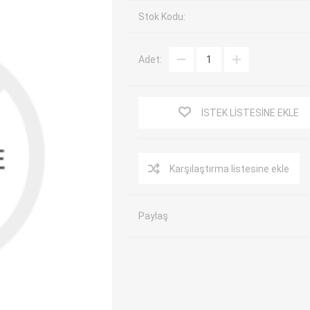
Stok Kodu:
EV Arıza Tespit Cihazları
TPMS Cihaz ve Sensörleri
Araç Sarj İstasyonları
Akü Cihazları
Adet:
Servis Ekipmanları
ADAS Kalibrasyon
Elektrikli Araç Garaj
Diğer
Ekipmanları
İSTEK LISTESINE EKLE
OK
TOPDON
ECU COMPANY
VCP
Karşılaştırma listesine ekle
Paylaş
NERS
JDIAG
ECUHELP
EC