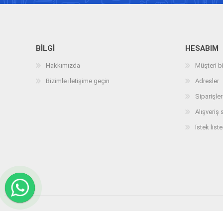
BILGI
HESABIM
Hakkımızda
Müşteri bi
Bizimle iletişime geçin
Adresler
Siparişler
Alışveriş 
İstek liste
Telif hakkı © 2026 arizatespitcihazi.com. Tüm hakları saklıdır.