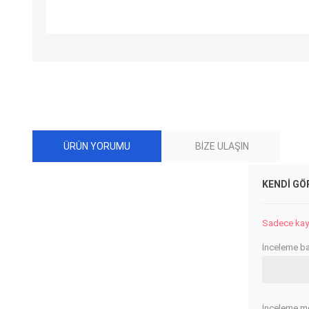
ÜRÜN YORUMU
BIZE ULAŞIN
KENDI GÖ
Sadece kayıt
İnceleme baş
İnceleme me