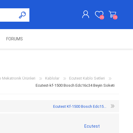
(0)
(0)
FORUMS
KAYDOL
GIRIŞ YAP
UNCH
KOLON KİLİT VE ADBLUE
SWIFTEC
NITRO MEKATRONIK
DIMSPORT
EMULATÖR
ÜRÜNLERI
o Mekatronik Ürünleri
Kablolar
Ecutest Kablo Setleri
Ecutest-kf-1500 Bosch Edc16c34 Beyin Soketi
Ecutest Kf-1500 Bosch Edc15...
Ecutest
ES PRO
IOTERMINAL
MSG