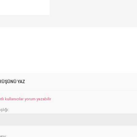
RÜŞÜNÜ YAZ
lı kullanıcılar yorum yazabilir
lığı:
tni: