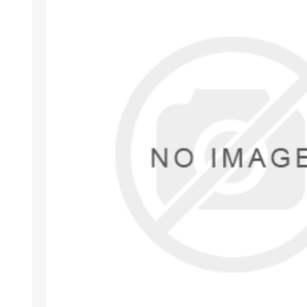
Arıza Tespit Cihazı
Ecu Programlama Cihazları
Araç Aksesuarları ve
Kabloları
Chiptuning Yazılımları
Lisanslar
Kablo ve Ekipmanlar
Gizli Özellik Açma Cihazları
Lisanslar
NUOVOLTA
OBDELEVEN
SM
X-TOOL
X-HORSE
HPTU