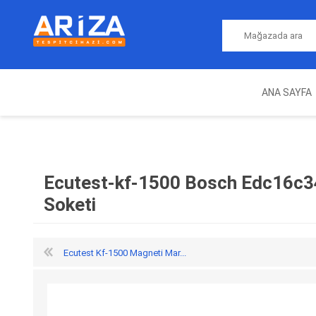
ANA SAYFA
ARIZA TESPIT CIHAZLARI
NITRO
MAGICMOTORSPORT
ECU PROGRAMLAMA
JALT
CIHAZLARI
Ecutest-kf-1500 Bosch Edc16c3
Soketi
Ecutest Kf-1500 Magneti Mar...
OEM
AUTOCOM
AUTO