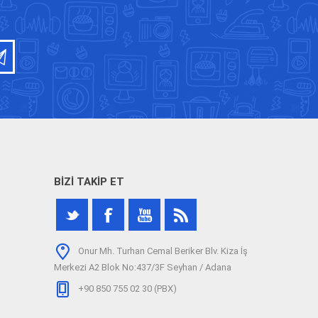
BIZI TAKIP ET
Onur Mh. Turhan Cemal Beriker Blv. Kiza İş
Merkezi A2 Blok No:437/3F Seyhan / Adana
+90 850 755 02 30 (PBX)