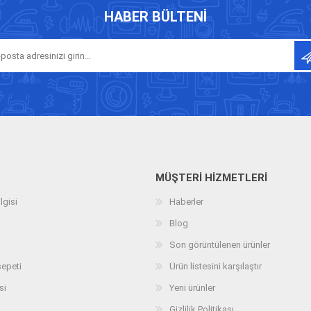
HABER BÜLTENI
MÜŞTERI HIZMETLERI
lgisi
Haberler
Blog
Son görüntülenen ürünler
sepeti
Ürün listesini karşılaştır
si
Yeni ürünler
Gizlilik Politikası