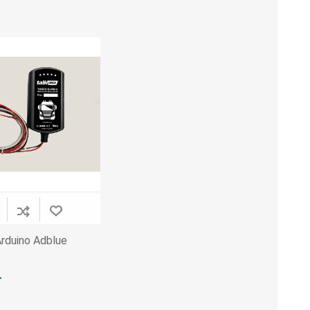
Adblue Emülator
Nitro Cihazları
Kolon Kilidi Emülatörleri
Emülatörler
İmmo Emülatörleri
Kablolar
Binek Araç Emülatörleri
Hata Kodu Silici
SYSTEM
OBDSTAR
ANCEL
rduino Adblue
L
UTEST