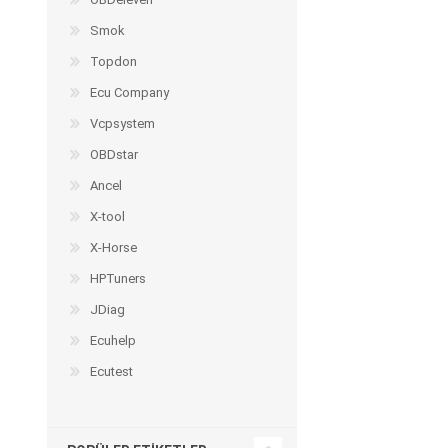
Smok
Topdon
Ecu Company
Vcpsystem
OBDstar
Ancel
X-tool
X-Horse
HPTuners
JDiag
Ecuhelp
Ecutest