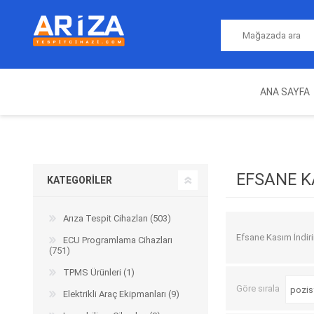
ANA SAYFA
ARIZA TESPIT CIHAZLARI
NITRO
MAGICMOTORSPORT
ECU PROGRAMLAMA
JALT
CIHAZLARI
EFSANE K
KATEGORILER
Arıza Tespit Cihazları (503)
Efsane Kasım İndiri
ECU Programlama Cihazları
(751)
TPMS Ürünleri (1)
Göre sırala
Elektrikli Araç Ekipmanları (9)
OEM
AUTOCOM
AUTO