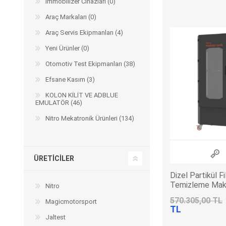
Immobilizer Cihazları (0)
Arıza Tespit Cihazı
Araç Markaları (0)
Ecu Programlama Cihazları
Araç Aksesuarları ve
Kabloları
Chiptuning Yazılımları
Araç Servis Ekipmanları (4)
Lisanslar
Kablo ve Ekipmanlar
Yeni Ürünler (0)
Gizli Özellik Açma Cihazları
Lisanslar
Otomotiv Test Ekipmanları (38)
Efsane Kasım (3)
KOLON KİLİT VE ADBLUE
EMULATÖR (46)
NUOVOLTA
OBDELEVEN
SM
Nitro Mekatronik Ürünleri (134)
ÜRETICILER
Dizel Partikül Fi
Temizleme Mak
Nitro
570.305,00 TL
Magicmotorsport
TL
X-TOOL
X-HORSE
HPTU
Jaltest