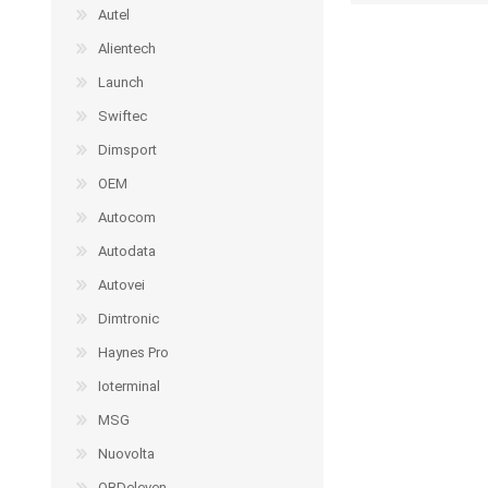
Autel
Alientech
Launch
Swiftec
Dimsport
OEM
Autocom
Autodata
Autovei
Dimtronic
Haynes Pro
Ioterminal
MSG
Nuovolta
OBDeleven