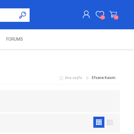
(0)
(0)
FORUMS
KAYDOL
GIRIŞ YAP
UNCH
KOLON KİLİT VE ADBLUE
SWIFTEC
NITRO MEKATRONIK
DIMSPORT
EMULATÖR
ÜRÜNLERI
Ana sayfa
Efsane Kasım
ES PRO
IOTERMINAL
MSG