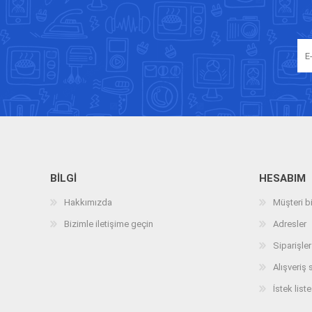
BILGI
HESABIM
Hakkımızda
Müşteri bi
Bizimle iletişime geçin
Adresler
Siparişler
Alışveriş 
İstek liste