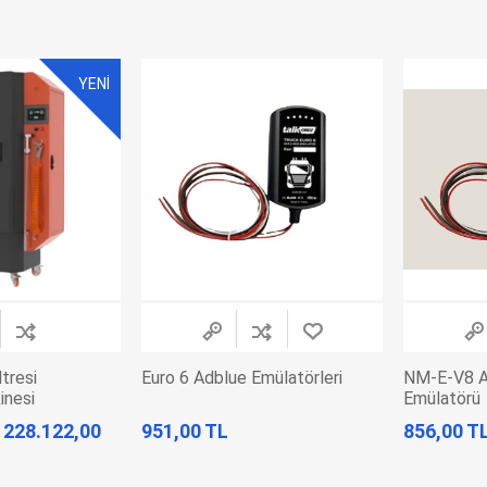
EV Arıza Tespit Cihazları
TPMS Cihaz ve Sensörleri
Araç Sarj İstasyonları
Akü Cihazları
YENİ
Servis Ekipmanları
ADAS Kalibrasyon
Elektrikli Araç Garaj
Diğer
Ekipmanları
OK
TOPDON
ECU COMPANY
VCP
ltresi
Euro 6 Adblue Emülatörleri
NM-E-V8 A
inesi
Emülatörü
228.122,00
951,00 TL
856,00 T
NERS
JDIAG
ECUHELP
EC