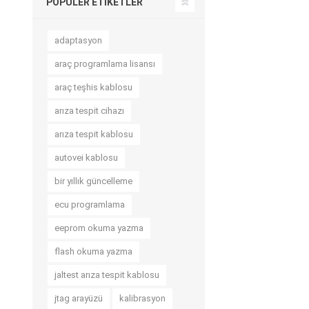
POPÜLER ETIKETLER
adaptasyon
araç programlama lisansı
araç teşhis kablosu
arıza tespit cihazı
arıza tespit kablosu
autovei kablosu
bir yıllık güncelleme
ecu programlama
eeprom okuma yazma
flash okuma yazma
jaltest arıza tespit kablosu
jtag arayüzü
kalibrasyon