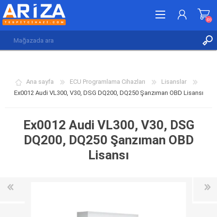
(0)
KAYDOL
GIRIŞ YAP
Ana sayfa
ECU Programlama Cihazları
Lisanslar
İSTEK LISTESI
(0)
Ex0012 Audi VL300, V30, DSG DQ200, DQ250 Şanzıman OBD Lisansı
Ex0012 Audi VL300, V30, DSG
DQ200, DQ250 Şanzıman OBD
Lisansı