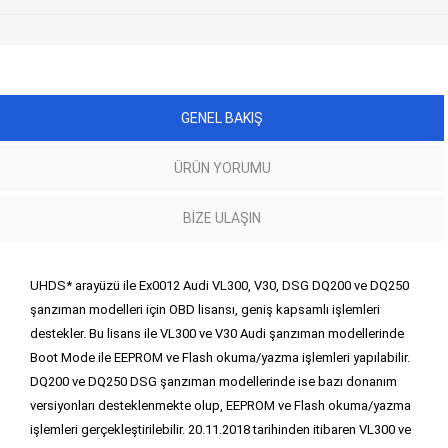
GENEL BAKIŞ
ÜRÜN YORUMU
BIZE ULAŞIN
UHDS* arayüzü ile Ex0012 Audi VL300, V30, DSG DQ200 ve DQ250
şanzıman modelleri için OBD lisansı, geniş kapsamlı işlemleri
destekler. Bu lisans ile VL300 ve V30 Audi şanzıman modellerinde
Boot Mode ile EEPROM ve Flash okuma/yazma işlemleri yapılabilir.
DQ200 ve DQ250 DSG şanzıman modellerinde ise bazı donanım
versiyonları desteklenmekte olup, EEPROM ve Flash okuma/yazma
işlemleri gerçekleştirilebilir. 20.11.2018 tarihinden itibaren VL300 ve