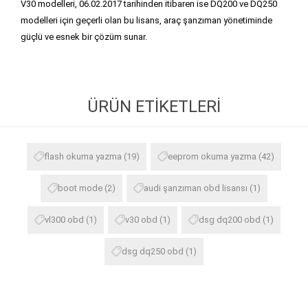
V30 modelleri, 06.02.2017 tarihinden itibaren ise DQ200 ve DQ250
modelleri için geçerli olan bu lisans, araç şanzıman yönetiminde
güçlü ve esnek bir çözüm sunar.
ÜRÜN ETIKETLERI
flash okuma yazma
(19)
eeprom okuma yazma
(42)
boot mode
(2)
audi şanzıman obd lisansı
(1)
vl300 obd
(1)
v30 obd
(1)
dsg dq200 obd
(1)
dsg dq250 obd
(1)