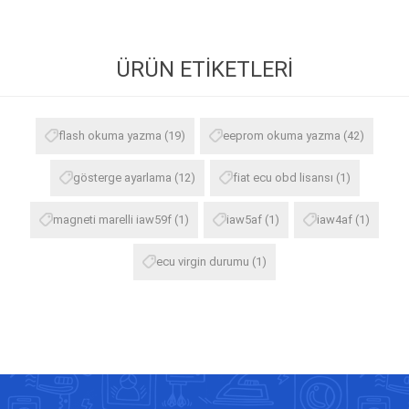
ÜRÜN ETIKETLERI
flash okuma yazma
(19)
eeprom okuma yazma
(42)
gösterge ayarlama
(12)
fiat ecu obd lisansı
(1)
magneti marelli iaw59f
(1)
iaw5af
(1)
iaw4af
(1)
ecu virgin durumu
(1)