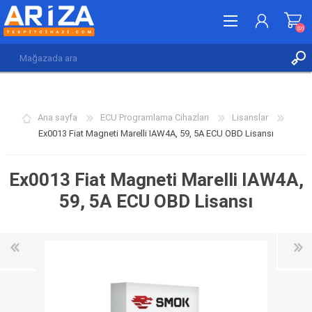
(0)
KAYDOL
GIRIŞ YAP
Ana sayfa
ECU Programlama Cihazları
Lisanslar
İSTEK LISTESI
(0)
Ex0013 Fiat Magneti Marelli IAW4A, 59, 5A ECU OBD Lisansı
Ex0013 Fiat Magneti Marelli IAW4A,
59, 5A ECU OBD Lisansı