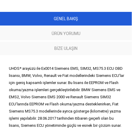
GENEL BAKIŞ
ÜRÜN YORUMU
BIZE ULAŞIN
UHDS* arayüzü ile Ex0014 Siemens EMS, SIM32, MS75.3 ECU OBD
lisansı, BMW, Volvo, Renault ve Fiat modellerindeki Siemens ECU’lar
için geniş kapsamlı işlemler sunar. Bu lisans ile EEPROM ve Flash
okuma/yazma işlemleri gerçekleştirilebilir. BMW Siemens EMS ve
EMS2, Volvo Siemens EMS 2000 ve Renault Siemens SIM32
ECU’larında EEPROM ve Flash okuma/yazma desteklenirken, Fiat
Siemens MS75.3 modellerinde ayrıca gösterge (kilometre) yazma
işlemi yapılabilir. 28.06.2017 tarihinden itibaren geçerli olan bu
lisans, Siemens ECU yönetiminde güçlü ve esnek bir çözüm sunar.