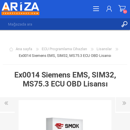
(0)
KAYDOL
GIRIŞ YAP
Ana sayfa
ECU Programlama Cihazları
Lisanslar
İSTEK LISTESI
(0)
Ex0014 Siemens EMS, SIM32, MS75.3 ECU OBD Lisansı
Ex0014 Siemens EMS, SIM32,
MS75.3 ECU OBD Lisansı