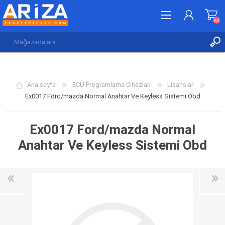
(0)
KAYDOL
GIRIŞ YAP
Ana sayfa
ECU Programlama Cihazları
Lisanslar
İSTEK LISTESI
(0)
Ex0017 Ford/mazda Normal Anahtar Ve Keyless Sistemi Obd
Ex0017 Ford/mazda Normal
Anahtar Ve Keyless Sistemi Obd