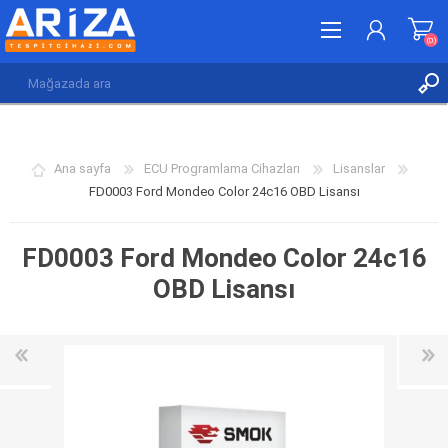
(0)
KAYDOL
GIRIŞ YAP
Ana sayfa
ECU Programlama Cihazları
Lisanslar
İSTEK LISTESI
(0)
FD0003 Ford Mondeo Color 24c16 OBD Lisansı
FD0003 Ford Mondeo Color 24c16
OBD Lisansı