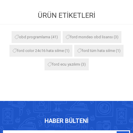
ÜRÜN ETIKETLERI
obd programlama
(41)
ford mondeo obd lisansı
(3)
ford color 24c16 hata silme
(1)
ford tüm hata silme
(1)
ford ecu yazılımı
(3)
HABER BÜLTENI