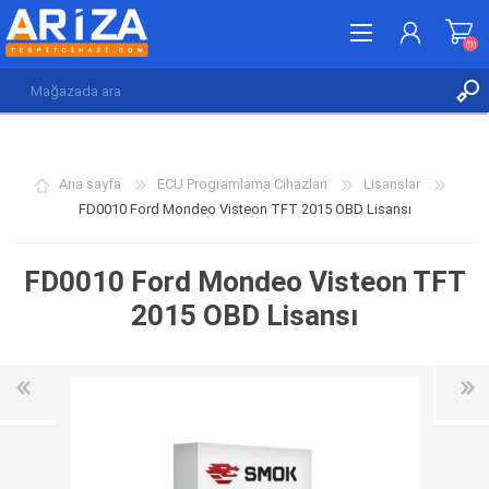
(0)
KAYDOL
GIRIŞ YAP
Ana sayfa
ECU Programlama Cihazları
Lisanslar
İSTEK LISTESI
(0)
FD0010 Ford Mondeo Visteon TFT 2015 OBD Lisansı
FD0010 Ford Mondeo Visteon TFT
2015 OBD Lisansı