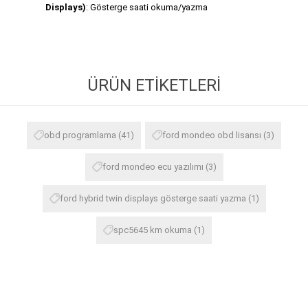
Displays)
: Gösterge saati okuma/yazma
ÜRÜN ETIKETLERI
obd programlama
(41)
ford mondeo obd lisansı
(3)
ford mondeo ecu yazılımı
(3)
ford hybrid twin displays gösterge saati yazma
(1)
spc5645 km okuma
(1)