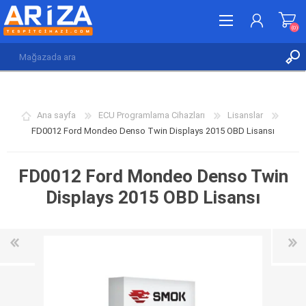
(0)
KAYDOL
GIRIŞ YAP
Ana sayfa
ECU Programlama Cihazları
Lisanslar
İSTEK LISTESI
(0)
FD0012 Ford Mondeo Denso Twin Displays 2015 OBD Lisansı
FD0012 Ford Mondeo Denso Twin
Displays 2015 OBD Lisansı