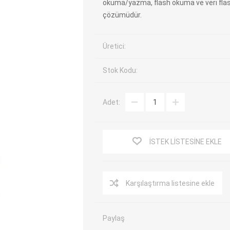
okuma/yazma, flash okuma ve veri flas
çözümüdür.
EV Arıza Tespit Cihazları
TPMS Cihaz ve Sensörleri
Araç Sarj İstasyonları
Akü Cihazları
Üretici:
Servis Ekipmanları
ADAS Kalibrasyon
Elektrikli Araç Garaj
Diğer
Stok Kodu:
Ekipmanları
Adet:
OK
TOPDON
ECU COMPANY
VCP
İSTEK LISTESINE EKLE
Karşılaştırma listesine ekle
Paylaş
NERS
JDIAG
ECUHELP
EC