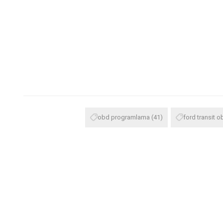
obd programlama
(41)
ford transit o