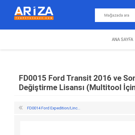
ANA SAYFA
ARIZA TESPIT CIHAZLARI
NITRO
MAGICMOTORSPORT
ECU PROGRAMLAMA
JALT
CIHAZLARI
FD0015 Ford Transit 2016 ve Son
Değiştirme Lisansı (Multitool İçi
FD0014 Ford Expedition/Linc...
OEM
AUTOCOM
AUTO