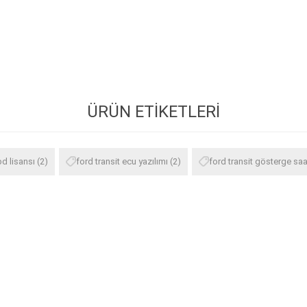
ÜRÜN ETIKETLERI
bd lisansı
(2)
ford transit ecu yazılımı
(2)
ford transit gösterge sa