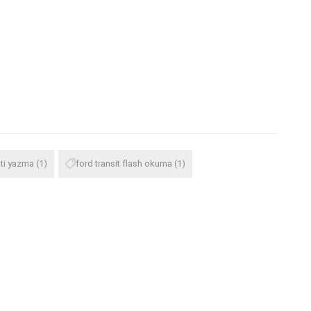
ati yazma
(1)
ford transit flash okuma
(1)