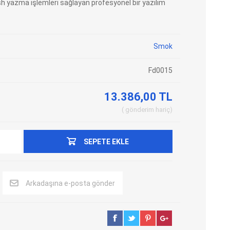
h yazma işlemleri sağlayan profesyonel bir yazılım
Adblue Emülator
Nitro Cihazları
Kolon Kilidi Emülatörleri
Emülatörler
Smok
İmmo Emülatörleri
Kablolar
Binek Araç Emülatörleri
Hata Kodu Silici
Fd0015
13.386,00 TL
SYSTEM
OBDSTAR
ANCEL
gönderim
hariç
SEPETE EKLE
Arkadaşına e-posta gönder
UTEST