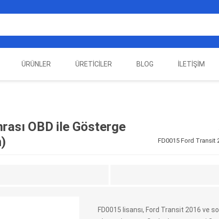
ÜRÜNLER
ÜRETICILER
BLOG
İLETIŞIM
EST
ELEKTRIKLI ARAÇ
AUTEL
ALIENTECH
OTOMOTIV TEST
LA
EKIPMANLARI
EKIPMANLARI
rası OBD ile Gösterge
n)
FD0015 Ford Transit 2
FD0015 lisansı, Ford Transit 2016 ve 
DATA
AUTOVEI
DIMTRONIC
HAYN