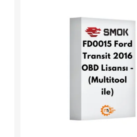
Arıza Tespit Cihazı
Ecu Programlama Cihazları
Araç Aksesuarları ve
Kabloları
Chiptuning Yazılımları
Lisanslar
Kablo ve Ekipmanlar
Gizli Özellik Açma Cihazları
Lisanslar
NUOVOLTA
OBDELEVEN
SM
X-TOOL
X-HORSE
HPTU