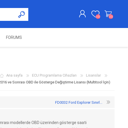
(0)
(0)
FORUMS
KAYDOL
GIRIŞ YAP
UNCH
KOLON KİLİT VE ADBLUE
SWIFTEC
NITRO MEKATRONIK
DIMSPORT
EMULATÖR
ÜRÜNLERI
Ana sayfa
ECU Programlama Cihazları
Lisanslar
016 ve Sonrası OBD ile Gösterge Değiştirme Lisansı (Multitool İçin)
FD0032 Ford Explorer Sınırl...
sonrası modellerde OBD üzerinden gösterge saati
ES PRO
IOTERMINAL
MSG