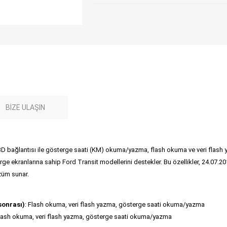
BIZE ULAŞIN
D bağlantısı ile gösterge saati (KM) okuma/yazma, flash okuma ve veri flash 
kranlarına sahip Ford Transit modellerini destekler. Bu özellikler, 24.07.2017 t
özüm sunar.
sonrası)
: Flash okuma, veri flash yazma, gösterge saati okuma/yazma
Flash okuma, veri flash yazma, gösterge saati okuma/yazma