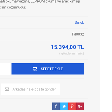
aati okuma/yazma, EEPROM okuma ve araç kimliği
azılım çözümüdür.
Adblue Emülator
Nitro Cihazları
Kolon Kilidi Emülatörleri
Emülatörler
Smok
İmmo Emülatörleri
Kablolar
Binek Araç Emülatörleri
Hata Kodu Silici
Fd0032
15.394,00 TL
SYSTEM
OBDSTAR
ANCEL
gönderim
hariç
SEPETE EKLE
Arkadaşına e-posta gönder
UTEST