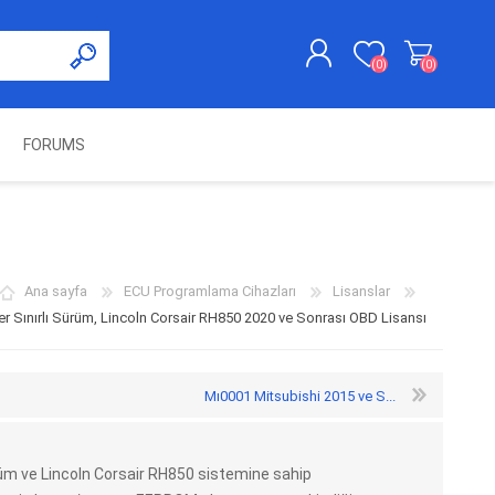
(0)
(0)
FORUMS
KAYDOL
GIRIŞ YAP
UNCH
KOLON KİLİT VE ADBLUE
SWIFTEC
NITRO MEKATRONIK
DIMSPORT
EMULATÖR
ÜRÜNLERI
Ana sayfa
ECU Programlama Cihazları
Lisanslar
r Sınırlı Sürüm, Lincoln Corsair RH850 2020 ve Sonrası OBD Lisansı
Mı0001 Mitsubishi 2015 ve S...
ürüm ve Lincoln Corsair RH850 sistemine sahip
ES PRO
IOTERMINAL
MSG