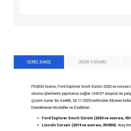
GENEL BAKIŞ
ÜRÜN YORUMU
FD0032 lisansı, Ford Explorer Sınırlı Sürüm 2020 ve sonras
okuma işlemlerini yapmanızı sağlar. UHDS* arayüzü ile çalışa
çözüm sunar. Bu özellik, 03.11.2020 tarihinden itibaren kullanı
Desteklenen Modeller ve Özellikler:
Ford Explorer Sınırlı Sürüm (2020 ve sonrası, RH
Lincoln Corsair (2019 ve sonrası, RH850)
: Araç k