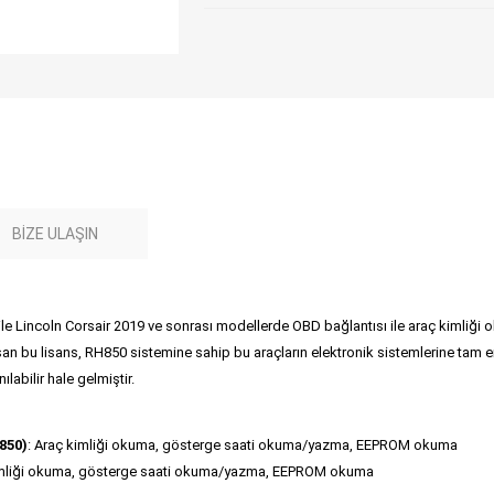
BIZE ULAŞIN
ı ile Lincoln Corsair 2019 ve sonrası modellerde OBD bağlantısı ile araç kim
n bu lisans, RH850 sistemine sahip bu araçların elektronik sistemlerine tam eri
labilir hale gelmiştir.
850)
: Araç kimliği okuma, gösterge saati okuma/yazma, EEPROM okuma
imliği okuma, gösterge saati okuma/yazma, EEPROM okuma