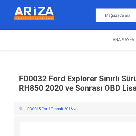
ANA SAYFA
ARIZA TESPIT CIHAZLARI
NITRO
MAGICMOTORSPORT
ECU PROGRAMLAMA
JALT
CIHAZLARI
FD0032 Ford Explorer Sınırlı Sür
RH850 2020 ve Sonrası OBD Lisa
FD0015 Ford Transit 2016 ve...
OEM
AUTOCOM
AUTO