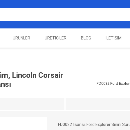
ÜRÜNLER
ÜRETICILER
BLOG
İLETIŞIM
EST
ELEKTRIKLI ARAÇ
AUTEL
ALIENTECH
OTOMOTIV TEST
LA
EKIPMANLARI
EKIPMANLARI
üm, Lincoln Corsair
nsı
FD0032 Ford Explore
FD0032 lisansı, Ford Explorer Sınırlı S
DATA
AUTOVEI
DIMTRONIC
HAYN