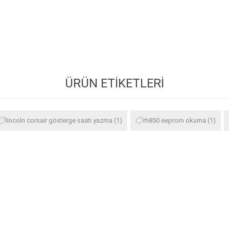
ÜRÜN ETIKETLERI
lincoln corsair gösterge saati yazma
(1)
rh850 eeprom okuma
(1)