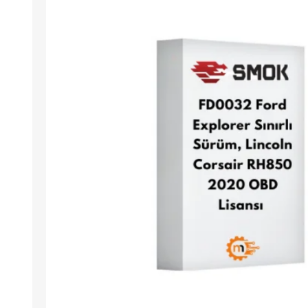
Arıza Tespit Cihazı
Ecu Programlama Cihazları
Araç Aksesuarları ve
Kabloları
Chiptuning Yazılımları
Lisanslar
Kablo ve Ekipmanlar
Gizli Özellik Açma Cihazları
Lisanslar
NUOVOLTA
OBDELEVEN
SM
X-TOOL
X-HORSE
HPTU