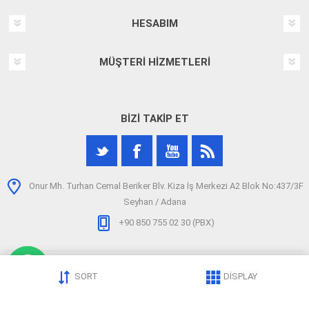
HESABIM
MÜŞTERI HIZMETLERI
BIZI TAKIP ET
Onur Mh. Turhan Cemal Beriker Blv. Kiza İş Merkezi A2 Blok No:437/3F
Seyhan / Adana
+90 850 755 02 30 (PBX)
SORT
DISPLAY
Telif hakkı © 2026 arizatespitcihazi.com. Tüm hakları saklıdır.