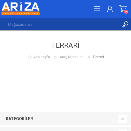
(0)
KAYDOL
FERRARI
GIRIŞ YAP
İSTEK LISTESI
(0)
Ana sayfa
Araç Markaları
Ferrari
KATEGORILER