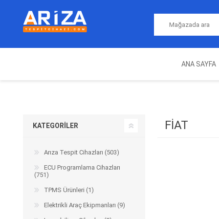
ANA SAYFA
ARIZA TESPIT CIHAZLARI
NITRO
MAGICMOTORSPORT
ECU PROGRAMLAMA
JALT
CIHAZLARI
FIAT
KATEGORILER
Arıza Tespit Cihazları (503)
ECU Programlama Cihazları
(751)
TPMS Ürünleri (1)
Elektrikli Araç Ekipmanları (9)
OEM
AUTOCOM
AUTO