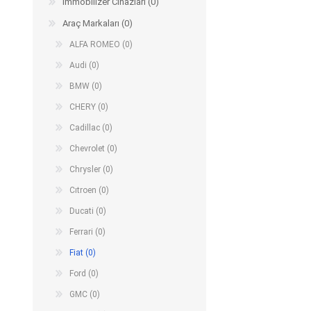
Immobilizer Cihazları (0)
Arıza Tespit Cihazı
Araç Markaları (0)
Ecu Programlama Cihazları
Araç Aksesuarları ve
Kabloları
Chiptuning Yazılımları
ALFA ROMEO (0)
Lisanslar
Kablo ve Ekipmanlar
Audi (0)
Gizli Özellik Açma Cihazları
Lisanslar
BMW (0)
CHERY (0)
Cadillac (0)
NUOVOLTA
OBDELEVEN
SM
Chevrolet (0)
Chrysler (0)
Cıtroen (0)
Ducati (0)
Ferrari (0)
Fiat (0)
Ford (0)
GMC (0)
X-TOOL
X-HORSE
HPTU