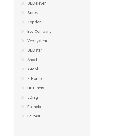
OBDeleven
Smok
Topdon
Ecu Company
Vcpsystem
OBDstar
Ancel
X-tool
X-Horse
HPTuners
JDiag
Ecuhelp
Ecutest