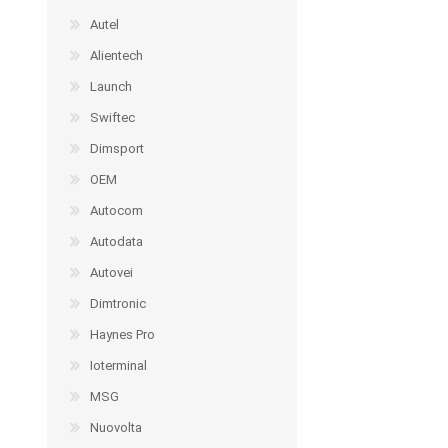
Autel
Alientech
Launch
Swiftec
Dimsport
OEM
Autocom
Autodata
Autovei
Dimtronic
Haynes Pro
Ioterminal
MSG
Nuovolta