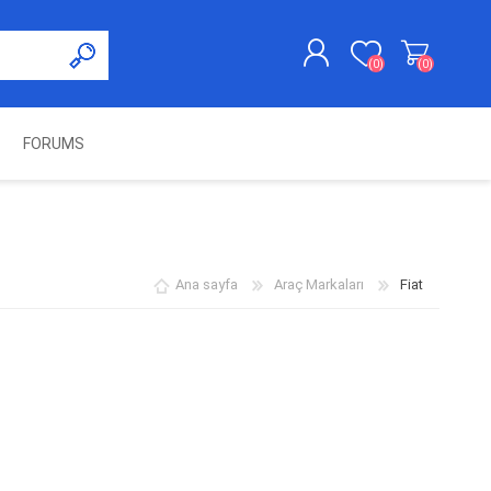
(0)
(0)
FORUMS
KAYDOL
GIRIŞ YAP
UNCH
KOLON KİLİT VE ADBLUE
SWIFTEC
NITRO MEKATRONIK
DIMSPORT
EMULATÖR
ÜRÜNLERI
Ana sayfa
Araç Markaları
Fiat
ES PRO
IOTERMINAL
MSG