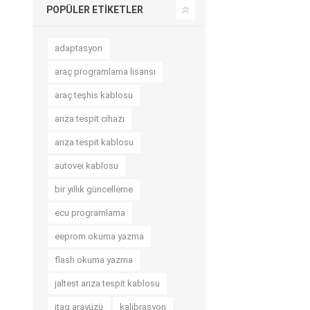
POPÜLER ETIKETLER
adaptasyon
araç programlama lisansı
araç teşhis kablosu
arıza tespit cihazı
arıza tespit kablosu
autovei kablosu
bir yıllık güncelleme
ecu programlama
eeprom okuma yazma
flash okuma yazma
jaltest arıza tespit kablosu
jtag arayüzü
kalibrasyon