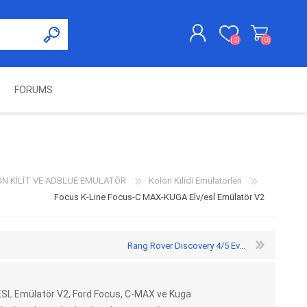
(0)
(0)
FORUMS
KAYDOL
GIRIŞ YAP
UNCH
KOLON KİLİT VE ADBLUE
SWIFTEC
NITRO MEKATRONIK
DIMSPORT
EMULATÖR
ÜRÜNLERI
N KİLİT VE ADBLUE EMULATÖR
Kolon Kilidi Emülatörleri
Focus K-Line Focus-C MAX-KUGA Elv/esl Emülatör V2
Rang Rover Discovery 4/5 Ev...
SL Emülatör V2, Ford Focus, C-MAX ve Kuga
ES PRO
IOTERMINAL
MSG