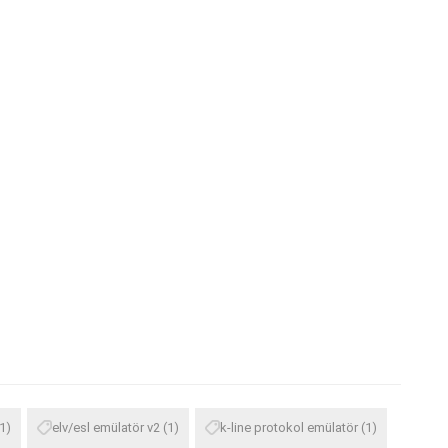
1)
elv/esl emülatör v2
(1)
k-line protokol emülatör
(1)