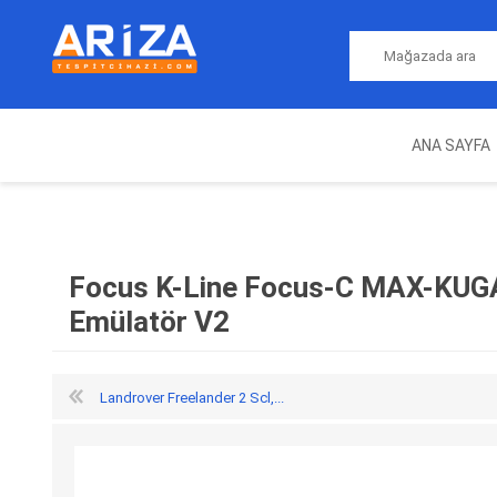
ANA SAYFA
ARIZA TESPIT CIHAZLARI
NITRO
MAGICMOTORSPORT
ECU PROGRAMLAMA
JALT
CIHAZLARI
Focus K-Line Focus-C MAX-KUGA
Emülatör V2
Landrover Freelander 2 Scl,...
OEM
AUTOCOM
AUTO