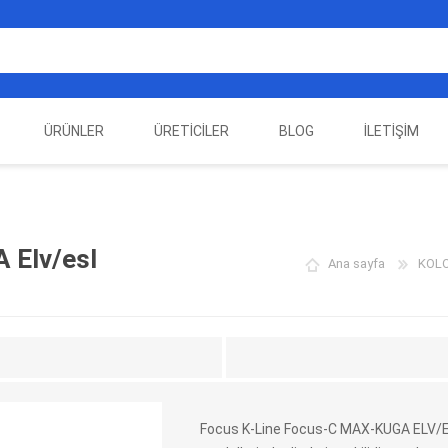
ÜRÜNLER
ÜRETICILER
BLOG
İLETIŞIM
EST
ELEKTRIKLI ARAÇ
AUTEL
ALIENTECH
OTOMOTIV TEST
LA
EKIPMANLARI
EKIPMANLARI
 Elv/esl
Ana sayfa
KOLO
Focus K-Line Focus-C MAX-KUGA ELV/E
DATA
AUTOVEI
DIMTRONIC
HAYN