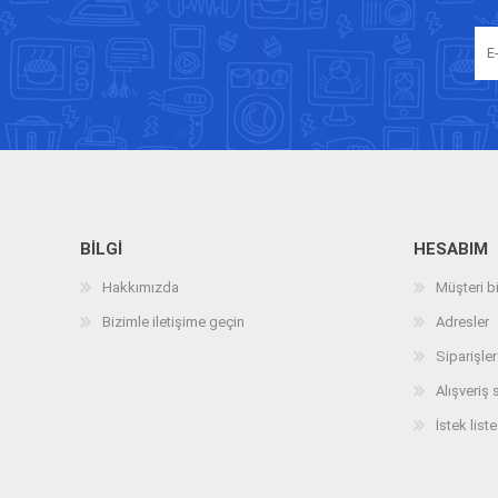
BILGI
HESABIM
Hakkımızda
Müşteri bi
Bizimle iletişime geçin
Adresler
Siparişler
Alışveriş 
İstek liste