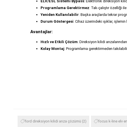
ELV/ESL Sistemi Bypass
: Elektronik direksiyon kilid
Programlama Gerektirmez
: Tak-çalıştır özelliği il
Yeniden Kullanılabilir
: Başka araçlarda tekrar progr
Durum Göstergesi
: Cihaz üzerindeki ışıklar, işlemin
Avantajlar:
Hızlı ve Etkili Çözüm
: Direksiyon kilidi arızalarınd
Kolay Montaj
: Programlama gerektirmeden takılabili
ford direksiyon kilidi arıza çözümü
(2)
focus k-line elv e