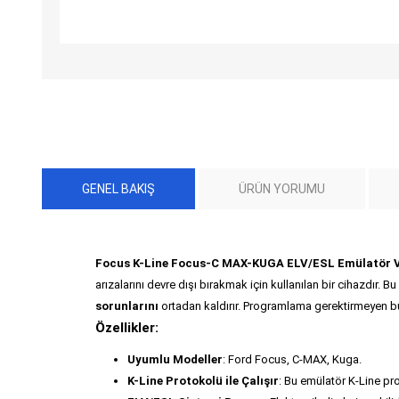
GENEL BAKIŞ
ÜRÜN YORUMU
Focus K-Line Focus-C MAX-KUGA ELV/ESL Emülatör 
arızalarını devre dışı bırakmak için kullanılan bir cihazdır. B
sorunlarını
ortadan kaldırır. Programlama gerektirmeyen b
Özellikler:
Uyumlu Modeller
: Ford Focus, C-MAX, Kuga.
K-Line Protokolü ile Çalışır
: Bu emülatör K-Line pr