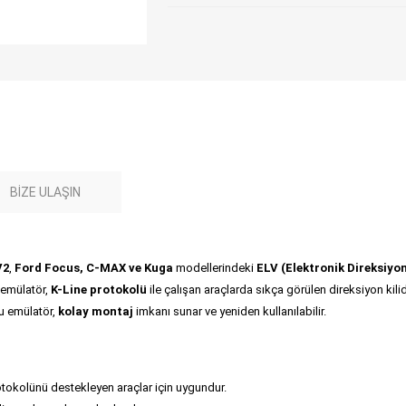
BIZE ULAŞIN
V2
,
Ford Focus, C-MAX ve Kuga
modellerindeki
ELV (Elektronik Direksiyon 
u emülatör,
K-Line protokolü
ile çalışan araçlarda sıkça görülen direksiyon kilidi
u emülatör,
kolay montaj
imkanı sunar ve yeniden kullanılabilir.
otokolünü destekleyen araçlar için uygundur.