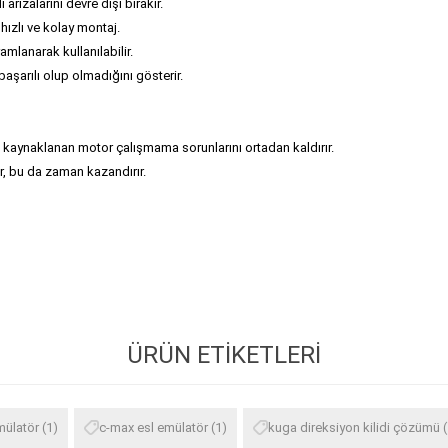
i arızalarını devre dışı bırakır.
e hızlı ve kolay montaj.
amlanarak kullanılabilir.
 başarılı olup olmadığını gösterir.
an kaynaklanan motor çalışmama sorunlarını ortadan kaldırır.
r, bu da zaman kazandırır.
ÜRÜN ETIKETLERI
mülatör
(1)
c-max esl emülatör
(1)
kuga direksiyon kilidi çözümü
(