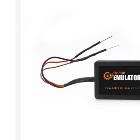
Arıza Tespit Cihazı
Ecu Programlama Cihazları
Araç Aksesuarları ve
Kabloları
Chiptuning Yazılımları
Lisanslar
Kablo ve Ekipmanlar
Gizli Özellik Açma Cihazları
Lisanslar
NUOVOLTA
OBDELEVEN
SM
X-TOOL
X-HORSE
HPTU