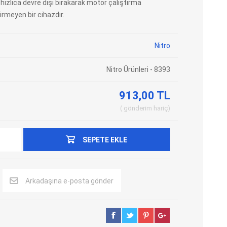
ı hızlıca devre dışı bırakarak motor çalıştırma
rmeyen bir cihazdır.
Adblue Emülator
Nitro Cihazları
Kolon Kilidi Emülatörleri
Emülatörler
Nitro
İmmo Emülatörleri
Kablolar
Binek Araç Emülatörleri
Hata Kodu Silici
Nitro Ürünleri - 8393
913,00 TL
SYSTEM
OBDSTAR
ANCEL
gönderim
hariç
SEPETE EKLE
Arkadaşına e-posta gönder
UTEST