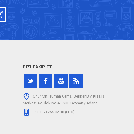
BIZI TAKIP ET
Onur Mh. Turhan Cemal Beriker Blv. Kiza İş
Merkezi A2 Blok No:437/3F Seyhan / Adana
+90 850 755 02 30 (PBX)