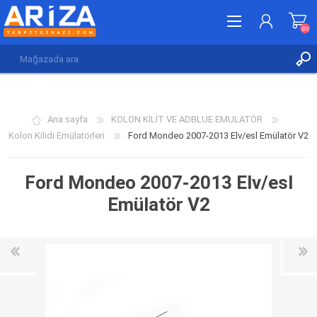
(0)
KAYDOL
GIRIŞ YAP
Ana sayfa
KOLON KİLİT VE ADBLUE EMULATÖR
İSTEK LISTESI
(0)
Kolon Kilidi Emülatörleri
Ford Mondeo 2007-2013 Elv/esl Emülatör V2
Ford Mondeo 2007-2013 Elv/esl
Emülatör V2