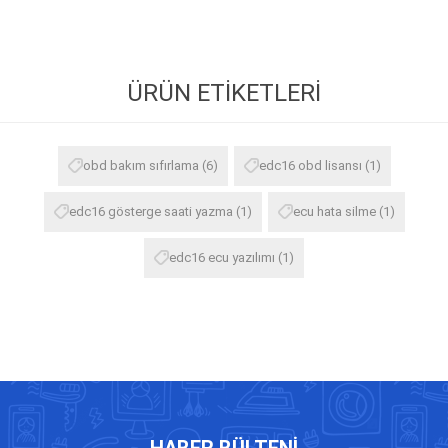
ÜRÜN ETIKETLERI
obd bakım sıfırlama
(6)
edc16 obd lisansı
(1)
edc16 gösterge saati yazma
(1)
ecu hata silme
(1)
edc16 ecu yazılımı
(1)
HABER BÜLTENI