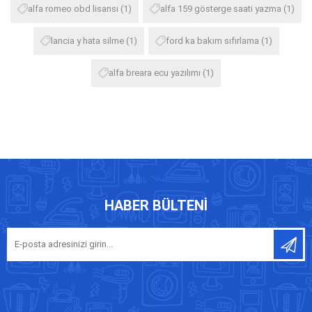
alfa romeo obd lisansı
(1)
alfa 159 gösterge saati yazma
(1)
lancia y hata silme
(1)
ford ka bakım sıfırlama
(1)
alfa breara ecu yazılımı
(1)
HABER BÜLTENI