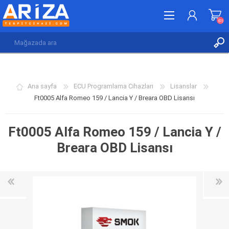
(0)
KAYDOL
GIRIŞ YAP
Ana sayfa
ECU Programlama Cihazları
Lisanslar
İSTEK LISTESI
(0)
Ft0005 Alfa Romeo 159 / Lancia Y / Breara OBD Lisansı
Ft0005 Alfa Romeo 159 / Lancia Y /
Breara OBD Lisansı