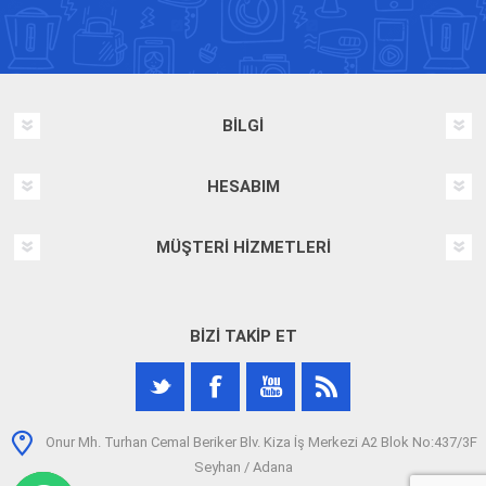
BILGI
HESABIM
MÜŞTERI HIZMETLERI
BIZI TAKIP ET
Onur Mh. Turhan Cemal Beriker Blv. Kiza İş Merkezi A2 Blok No:437/3F
Seyhan / Adana