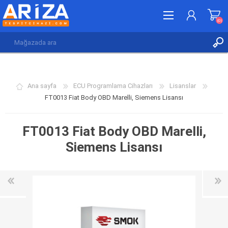
(0)
KAYDOL
GIRIŞ YAP
Ana sayfa
ECU Programlama Cihazları
Lisanslar
İSTEK LISTESI
(0)
FT0013 Fiat Body OBD Marelli, Siemens Lisansı
FT0013 Fiat Body OBD Marelli,
Siemens Lisansı