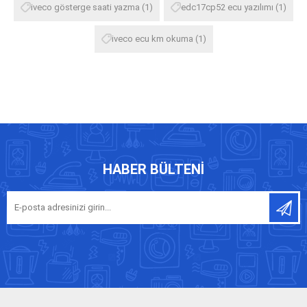
iveco gösterge saati yazma
(1)
edc17cp52 ecu yazılımı
(1)
iveco ecu km okuma
(1)
HABER BÜLTENI