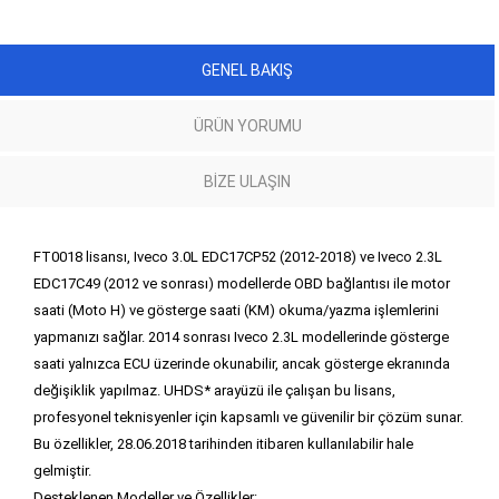
GENEL BAKIŞ
ÜRÜN YORUMU
BIZE ULAŞIN
FT0018 lisansı, Iveco 3.0L EDC17CP52 (2012-2018) ve Iveco 2.3L
EDC17C49 (2012 ve sonrası) modellerde OBD bağlantısı ile motor
saati (Moto H) ve gösterge saati (KM) okuma/yazma işlemlerini
yapmanızı sağlar. 2014 sonrası Iveco 2.3L modellerinde gösterge
saati yalnızca ECU üzerinde okunabilir, ancak gösterge ekranında
değişiklik yapılmaz. UHDS* arayüzü ile çalışan bu lisans,
profesyonel teknisyenler için kapsamlı ve güvenilir bir çözüm sunar.
Bu özellikler, 28.06.2018 tarihinden itibaren kullanılabilir hale
gelmiştir.
Desteklenen Modeller ve Özellikler: