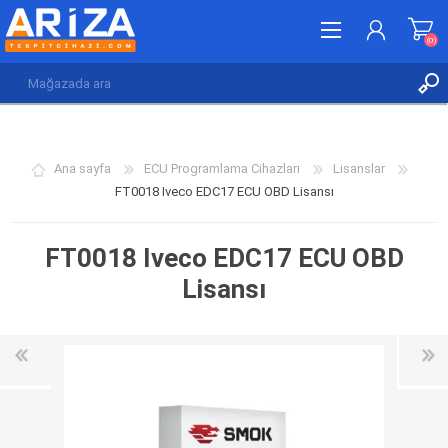
(0)
KAYDOL
GIRIŞ YAP
Ana sayfa
ECU Programlama Cihazları
Lisanslar
İSTEK LISTESI
(0)
FT0018 Iveco EDC17 ECU OBD Lisansı
FT0018 Iveco EDC17 ECU OBD
Lisansı