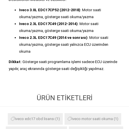
Iveco 3.0L EDC17CP52 (2012-2018)
: Motor saati
okuma/yazma, gösterge saati okuma/yazma
Iveco 2.3L EDC17C49 (2012-2014)
: Motor saati
okuma/yazma, gösterge saati okuma/yazma
Iveco 2.3L EDC17C49 (2014 ve sonrası)
: Motor saati
okuma/yazma, gösterge saati yalnızca ECU üzerinden
okuma
Dikkat:
Gösterge saati programlama işlemi sadece ECU üzerinde
yapılır, araç ekranında gösterge saati değişikliği yapılmaz.
ÜRÜN ETIKETLERI
iveco edc17 obd lisansı
(1)
iveco motor saati okuma
(1)