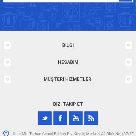
BILGI
HESABIM
MÜŞTERI HIZMETLERI
BIZI TAKIP ET
Onur Mh. Turhan Cemal Beriker Blv. Kiza İş Merkezi A2 Blok No:437/3F