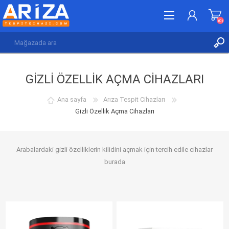
(0)
KAYDOL
GIZLI ÖZELLIK AÇMA CIHAZLARI
GIRIŞ YAP
İSTEK LISTESI
(0)
Ana sayfa
Arıza Tespit Cihazları
Gizli Özellik Açma Cihazları
Arabalardaki gizli özelliklerin kilidini açmak için tercih edile cihazlar
burada