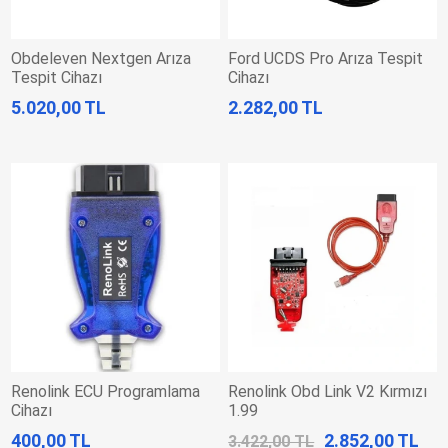
Obdeleven Nextgen Arıza
Ford UCDS Pro Arıza Tespit
Tespit Cihazı
Cihazı
5.020,00 TL
2.282,00 TL
Renolink ECU Programlama
Renolink Obd Link V2 Kırmızı
Cihazı
1.99
400,00 TL
2.852,00 TL
3.422,00 TL