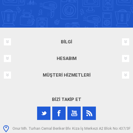
BILGI
HESABIM
MÜŞTERI HIZMETLERI
BIZI TAKIP ET
Onur Mh. Turhan Cemal Beriker Blv. Kiza İş Merkezi A2 Blok No:437/3F