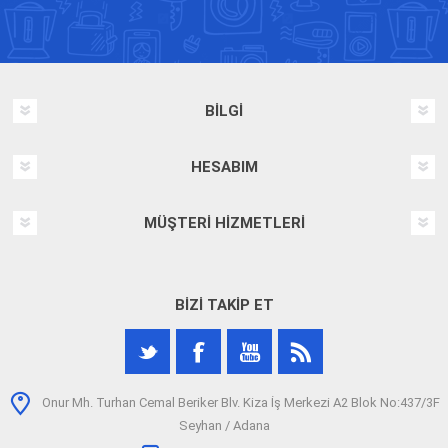
BILGI
HESABIM
MÜŞTERI HIZMETLERI
BIZI TAKIP ET
Onur Mh. Turhan Cemal Beriker Blv. Kiza İş Merkezi A2 Blok No:437/3F
Seyhan / Adana