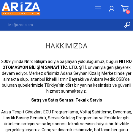
(0)
KAYDOL
HAKKIMIZDA
GIRIŞ YAP
İSTEK LISTESI
(0)
2009 yılında Nitro Bilişim adıyla başlayan yolculuğumuz, bugün
NITRO
OTOMASYON BİLİŞİM SANAYİ TİC. LTD. ŞTİ.
unvanıyla genişleyerek
devam ediyor. Merkez ofisimiz Adana Seyhan Kiza İş Merkezi’nde yer
almakta olup, İstanbul İkitelli, İzmir Bayraklı ve Ankara İvedik OSB’de
bulunan şubelerimizle Türkiye’nin dört bir yanına kesintisiz ve güvenli
hizmet sunmaktayız.
Satış ve Satış Sonrası Teknik Servis
Arıza Tespit Cihazları, ECU Programlama, Voltaj Sabitleme, Dynomag,
Lastik Basınç Sensörü, Servis Katalog Programları ve Emülatör gibi
ürünlerin satışını ve satış sonrası teknik servisini büyük bir titizlikle
gerçekleştiriyoruz. Genç ve dinamik ekibimizle, haftanın her günü