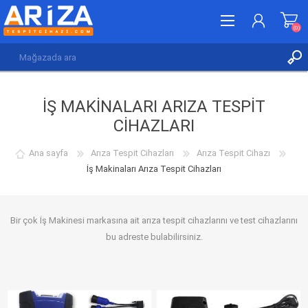
(0)
KAYDOL
İŞ MAKINALARI ARIZA TESPIT
GIRIŞ YAP
CIHAZLARI
İSTEK LISTESI
(0)
Ana sayfa
Arıza Tespit Cihazları
Arıza Tespit Cihazı
İş Makinaları Arıza Tespit Cihazları
Bir çok İş Makinesi markasına ait arıza tespit cihazlarını ve test cihazlarını
bu adreste bulabilirsiniz.