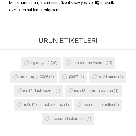
Mask numaraları, işlemcinin güvenlik seviyesi ve diğer teknik
özellikleri hakkında bilgi verir.
ÜRÜN ETIKETLERI
jtag arayüzü
(28)
flash okuma yazma
(19)
smok-jtag jg0006
(1)
jg0007
(1)
hc12 lisansı
(1)
hcs12 flash yazma
(1)
hcsx12 eeprom okuma
(1)
mc9s12xe mask okuma
(1)
secured işlemciler
(1)
unsecured işlemciler
(1)