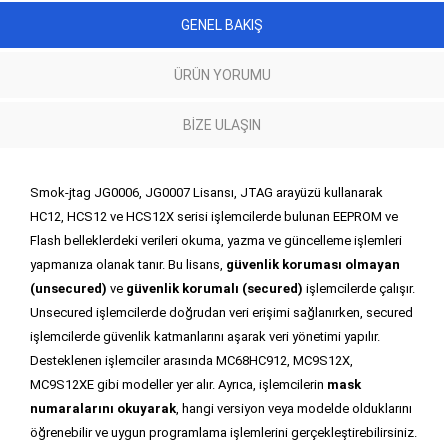
GENEL BAKIŞ
ÜRÜN YORUMU
BIZE ULAŞIN
Smok-jtag JG0006, JG0007 Lisansı, JTAG arayüzü kullanarak
HC12, HCS12 ve HCS12X serisi işlemcilerde bulunan EEPROM ve
Flash belleklerdeki verileri okuma, yazma ve güncelleme işlemleri
yapmanıza olanak tanır. Bu lisans,
güvenlik koruması olmayan
(unsecured)
ve
güvenlik korumalı (secured)
işlemcilerde çalışır.
Unsecured işlemcilerde doğrudan veri erişimi sağlanırken, secured
işlemcilerde güvenlik katmanlarını aşarak veri yönetimi yapılır.
Desteklenen işlemciler arasında MC68HC912, MC9S12X,
MC9S12XE gibi modeller yer alır. Ayrıca, işlemcilerin
mask
numaralarını okuyarak
, hangi versiyon veya modelde olduklarını
öğrenebilir ve uygun programlama işlemlerini gerçekleştirebilirsiniz.