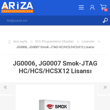
(0)
KAYDOL
GIRIŞ YAP
Ana sayfa
ECU Programlama Cihazları
Lisanslar
İSTEK LISTESI
(0)
JG0006, JG0007 Smok-JTAG HC/HCS/HCSX12 Lisansı
JG0006, JG0007 Smok-JTAG
HC/HCS/HCSX12 Lisansı