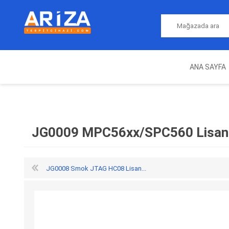
ANA SAYFA
ARIZA TESPIT CIHAZLARI
NITRO
MAGICMOTORSPORT
ECU PROGRAMLAMA
JALT
CIHAZLARI
JG0009 MPC56xx/SPC560 Lisan
JG0008 Smok JTAG HC08 Lisan...
OEM
AUTOCOM
AUTO