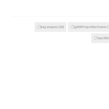
jtag arayüzü
(28)
jg0009 mpc56xx lisansı
(
mpc560