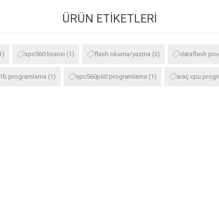
ÜRÜN ETIKETLERI
1)
spc560 lisansı
(1)
flash okuma/yazma
(3)
dataflash pr
1b programlama
(1)
spc560p60 programlama
(1)
araç cpu prog