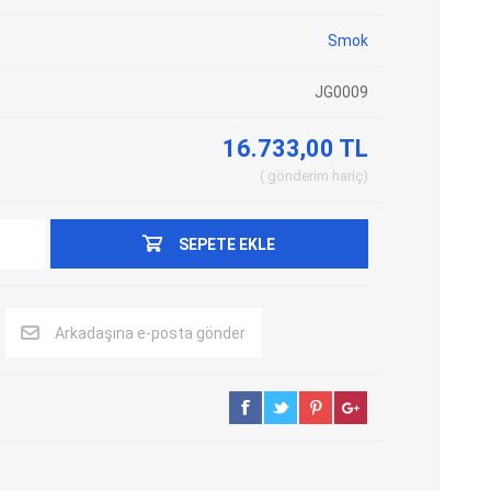
Adblue Emülator
Nitro Cihazları
Smok
Kolon Kilidi Emülatörleri
Emülatörler
JG0009
İmmo Emülatörleri
Kablolar
Binek Araç Emülatörleri
Hata Kodu Silici
16.733,00 TL
gönderim
hariç
SYSTEM
OBDSTAR
ANCEL
SEPETE EKLE
Arkadaşına e-posta gönder
UTEST