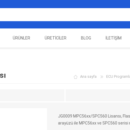
ÜRÜNLER
ÜRETICILER
BLOG
İLETIŞIM
EST
ELEKTRIKLI ARAÇ
AUTEL
ALIENTECH
OTOMOTIV TEST
LA
EKIPMANLARI
EKIPMANLARI
sı
Ana sayfa
ECU Programla
JG0009 MPC56xx/SPC560 Lisansı, Flas
arayüzü ile MPC56xx ve SPC560 serisi m
DATA
AUTOVEI
DIMTRONIC
HAYN