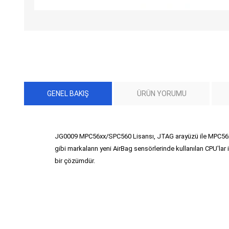
GENEL BAKIŞ
ÜRÜN YORUMU
JG0009 MPC56xx/SPC560 Lisansı, JTAG arayüzü ile MPC56xx 
gibi markaların yeni AirBag sensörlerinde kullanılan CPU'l
bir çözümdür.