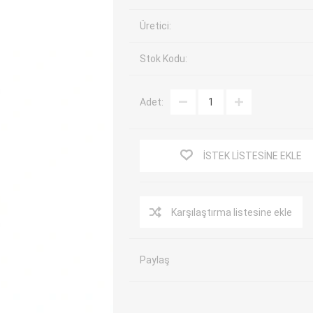
EV Arıza Tespit Cihazları
TPMS Cihaz ve Sensörleri
Üretici:
Araç Sarj İstasyonları
Akü Cihazları
Stok Kodu:
Servis Ekipmanları
ADAS Kalibrasyon
Elektrikli Araç Garaj
Diğer
Ekipmanları
Adet:
OK
TOPDON
ECU COMPANY
VCP
İSTEK LISTESINE EKLE
Karşılaştırma listesine ekle
Paylaş
NERS
JDIAG
ECUHELP
EC