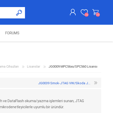
(0)
(0)
FORUMS
KAYDOL
GIRIŞ YAP
UNCH
KOLON KİLİT VE ADBLUE
SWIFTEC
NITRO MEKATRONIK
DIMSPORT
EMULATÖR
ÜRÜNLERI
ma Cihazları
Lisanslar
JG0009 MPC56xx/SPC560 Lisansı
JG0039 Smok-JTAG VW/Skoda J...
h ve DataFlash okuma/yazma işlemleri sunan, JTAG
ikrodenetleyicilerle uyumlu bir üründür.
ES PRO
IOTERMINAL
MSG