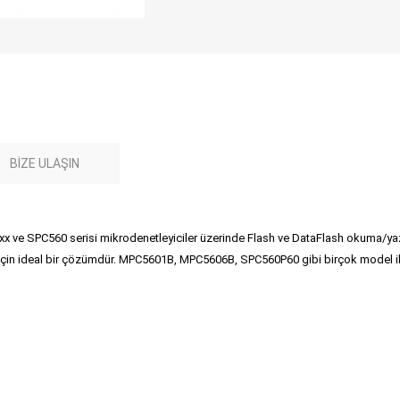
BIZE ULAŞIN
ve SPC560 serisi mikrodenetleyiciler üzerinde Flash ve DataFlash okuma/yaz
ar için ideal bir çözümdür. MPC5601B, MPC5606B, SPC560P60 gibi birçok model 