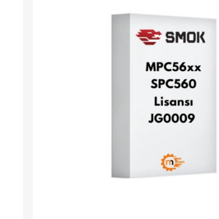
Arıza Tespit Cihazı
Ecu Programlama Cihazları
Araç Aksesuarları ve
Kabloları
Chiptuning Yazılımları
Lisanslar
Kablo ve Ekipmanlar
Gizli Özellik Açma Cihazları
Lisanslar
NUOVOLTA
OBDELEVEN
SM
X-TOOL
X-HORSE
HPTU