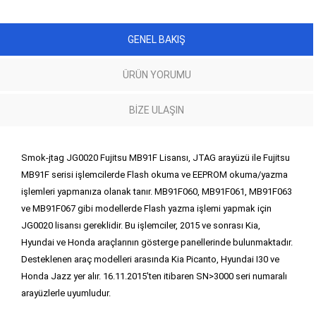
GENEL BAKIŞ
ÜRÜN YORUMU
BIZE ULAŞIN
Smok-jtag JG0020 Fujitsu MB91F Lisansı, JTAG arayüzü ile Fujitsu
MB91F serisi işlemcilerde Flash okuma ve EEPROM okuma/yazma
işlemleri yapmanıza olanak tanır. MB91F060, MB91F061, MB91F063
ve MB91F067 gibi modellerde Flash yazma işlemi yapmak için
JG0020 lisansı gereklidir. Bu işlemciler, 2015 ve sonrası Kia,
Hyundai ve Honda araçlarının gösterge panellerinde bulunmaktadır.
Desteklenen araç modelleri arasında Kia Picanto, Hyundai I30 ve
Honda Jazz yer alır. 16.11.2015'ten itibaren SN>3000 seri numaralı
arayüzlerle uyumludur.