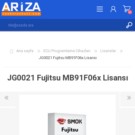
(0)
KAYDOL
GIRIŞ YAP
Ana sayfa
ECU Programlama Cihazları
Lisanslar
İSTEK LISTESI
(0)
JG0021 Fujitsu MB91F06x Lisansı
JG0021 Fujitsu MB91F06x Lisansı