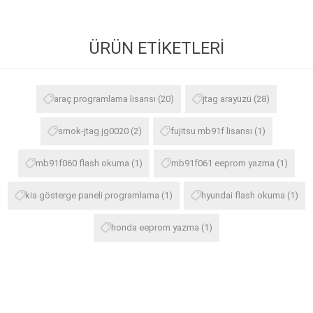
ÜRÜN ETIKETLERI
araç programlama lisansı
(20)
jtag arayüzü
(28)
smok-jtag jg0020
(2)
fujitsu mb91f lisansı
(1)
mb91f060 flash okuma
(1)
mb91f061 eeprom yazma
(1)
kia gösterge paneli programlama
(1)
hyundai flash okuma
(1)
honda eeprom yazma
(1)