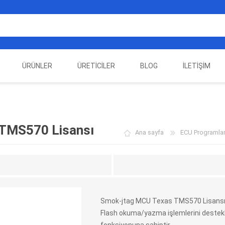
ÜRÜNLER
ÜRETICILER
BLOG
İLETIŞIM
EST
ELEKTRIKLI ARAÇ
AUTEL
ALIENTECH
OTOMOTIV TEST
LA
EKIPMANLARI
EKIPMANLARI
TMS570 Lisansı
Ana sayfa
ECU Programlam
Smok-jtag MCU Texas TMS570 Lisansı 
Flash okuma/yazma işlemlerini destekl
DATA
AUTOVEI
DIMTRONIC
HAYN