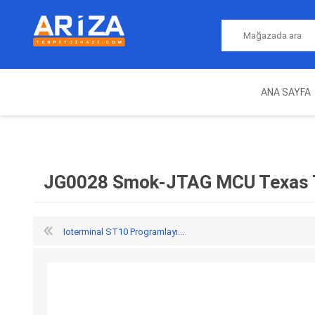
ANA SAYFA
ARIZA TESPIT CIHAZLARI
NITRO
MAGICMOTORSPORT
ECU PROGRAMLAMA
JALT
CIHAZLARI
JG0028 Smok-JTAG MCU Texas 
Ioterminal ST10 Programlayı...
OEM
AUTOCOM
AUTO