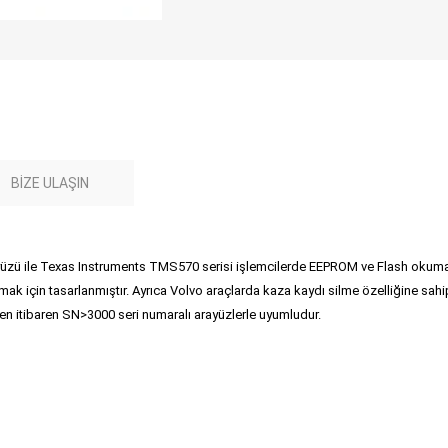
BIZE ULAŞIN
 ile Texas Instruments TMS570 serisi işlemcilerde EEPROM ve Flash okuma/ya
k için tasarlanmıştır. Ayrıca Volvo araçlarda kaza kaydı silme özelliğine sah
n itibaren SN>3000 seri numaralı arayüzlerle uyumludur.