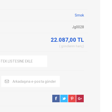
Adblue Emülator
Nitro Cihazları
Smok
Kolon Kilidi Emülatörleri
Emülatörler
İmmo Emülatörleri
Kablolar
Jg0028
Binek Araç Emülatörleri
Hata Kodu Silici
22.087,00 TL
gönderim
hariç
SYSTEM
OBDSTAR
ANCEL
STEK LISTESINE EKLE
Arkadaşına e-posta gönder
UTEST