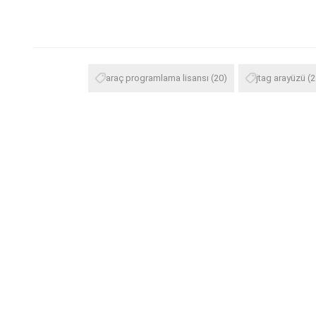
araç programlama lisansı
(20)
jtag arayüzü
(2