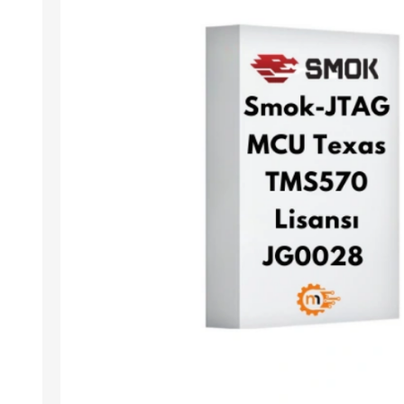
Arıza Tespit Cihazı
Ecu Programlama Cihazları
Araç Aksesuarları ve
Kabloları
Chiptuning Yazılımları
Lisanslar
Kablo ve Ekipmanlar
Gizli Özellik Açma Cihazları
Lisanslar
NUOVOLTA
OBDELEVEN
SM
X-TOOL
X-HORSE
HPTU