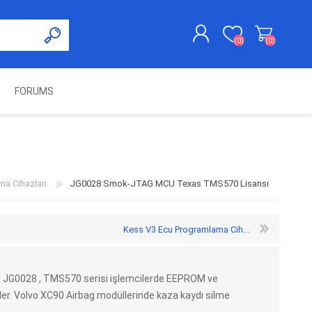
(0)
(0)
FORUMS
KAYDOL
GIRIŞ YAP
UNCH
KOLON KİLİT VE ADBLUE
SWIFTEC
NITRO MEKATRONIK
DIMSPORT
EMULATÖR
ÜRÜNLERI
a Cihazları
JG0028 Smok-JTAG MCU Texas TMS570 Lisansı
Kess V3 Ecu Programlama Cih...
JG0028 , TMS570 serisi işlemcilerde EEPROM ve
er. Volvo XC90 Airbag modüllerinde kaza kaydı silme
ES PRO
IOTERMINAL
MSG