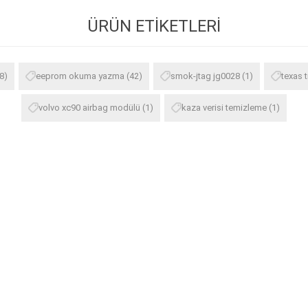
ÜRÜN ETIKETLERI
8)
eeprom okuma yazma
(42)
smok-jtag jg0028
(1)
texas 
volvo xc90 airbag modülü
(1)
kaza verisi temizleme
(1)