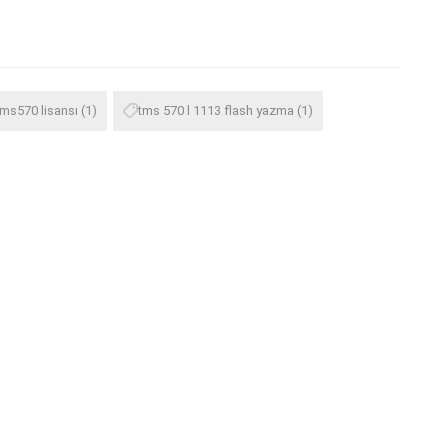
tms570 lisansı
(1)
tms 570 l 1113 flash yazma
(1)