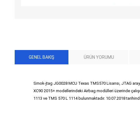
GENEL BAKIŞ
ÜRÜN YORUMU
Smok-jtag JG0028 MCU Texas TMS570 Lisansı, JTAG arayüzü
XC90 2015+ modellerindeki Airbag modülleri üzerinde çalışma
1113 ve TMS 570 L 1114 bulunmaktadır. 10.07.2018 tarihinde