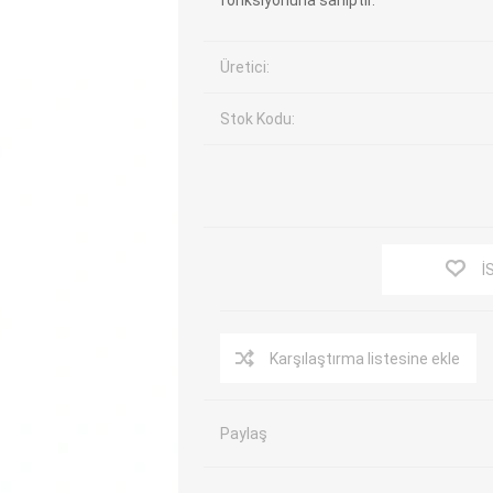
fonksiyonuna sahiptir.
EV Arıza Tespit Cihazları
TPMS Cihaz ve Sensörleri
Üretici:
Araç Sarj İstasyonları
Akü Cihazları
Servis Ekipmanları
ADAS Kalibrasyon
Stok Kodu:
Elektrikli Araç Garaj
Diğer
Ekipmanları
OK
TOPDON
ECU COMPANY
VCP
İ
Karşılaştırma listesine ekle
Paylaş
NERS
JDIAG
ECUHELP
EC