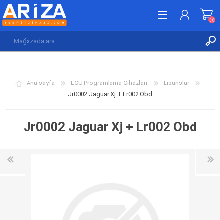
(0)
KAYDOL
GIRIŞ YAP
Ana sayfa
ECU Programlama Cihazları
Lisanslar
İSTEK LISTESI
(0)
Jr0002 Jaguar Xj + Lr002 Obd
Jr0002 Jaguar Xj + Lr002 Obd