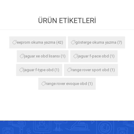
ÜRÜN ETIKETLERI
eeprom okuma yazma
(42)
gösterge okuma yazma
(7)
jaguar xe obd lisansı
(1)
jaguar f-pace obd
(1)
jaguar f-type obd
(1)
range rover sport obd
(1)
range rover evoque obd
(1)