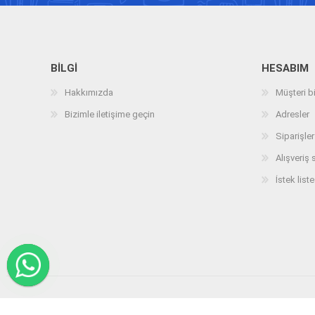
BILGI
HESABIM
Hakkımızda
Müşteri bi
Bizimle iletişime geçin
Adresler
Siparişler
Alışveriş 
İstek liste
Telif hakkı © 2026 arizatespitcihazi.com. Tüm hakları saklıdır.