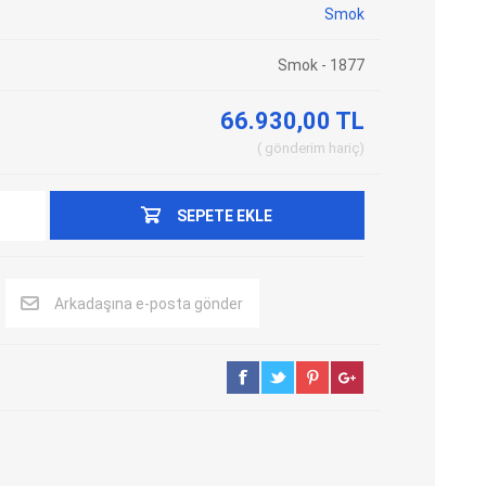
Smok
Adblue Emülator
Nitro Cihazları
Smok - 1877
Kolon Kilidi Emülatörleri
Emülatörler
İmmo Emülatörleri
Kablolar
66.930,00 TL
Binek Araç Emülatörleri
Hata Kodu Silici
gönderim
hariç
SEPETE EKLE
SYSTEM
OBDSTAR
ANCEL
Arkadaşına e-posta gönder
UTEST