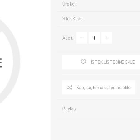
Üretici:
EV Arıza Tespit Cihazları
TPMS Cihaz ve Sensörleri
Stok Kodu:
Araç Sarj İstasyonları
Akü Cihazları
Servis Ekipmanları
ADAS Kalibrasyon
Adet:
Elektrikli Araç Garaj
Diğer
Ekipmanları
İSTEK LISTESINE EKLE
OK
TOPDON
ECU COMPANY
VCP
Karşılaştırma listesine ekle
Paylaş
NERS
JDIAG
ECUHELP
EC