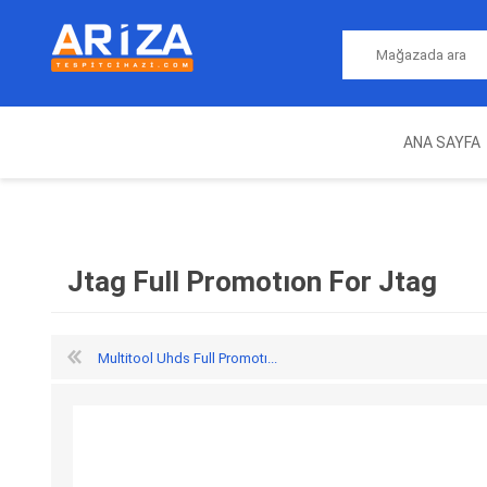
ANA SAYFA
ARIZA TESPIT CIHAZLARI
NITRO
MAGICMOTORSPORT
ECU PROGRAMLAMA
JALT
CIHAZLARI
Jtag Full Promotıon For Jtag
Multitool Uhds Full Promotı...
OEM
AUTOCOM
AUTO