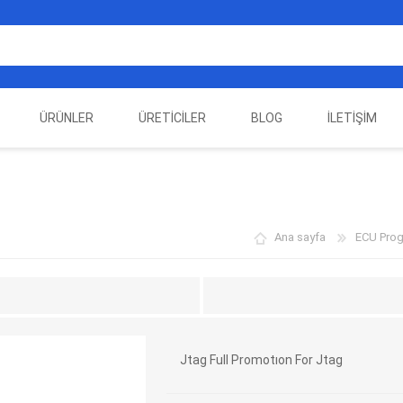
ÜRÜNLER
ÜRETICILER
BLOG
İLETIŞIM
EST
ELEKTRIKLI ARAÇ
AUTEL
ALIENTECH
OTOMOTIV TEST
LA
EKIPMANLARI
EKIPMANLARI
Ana sayfa
ECU Prog
Jtag Full Promotıon For Jtag
DATA
AUTOVEI
DIMTRONIC
HAYN