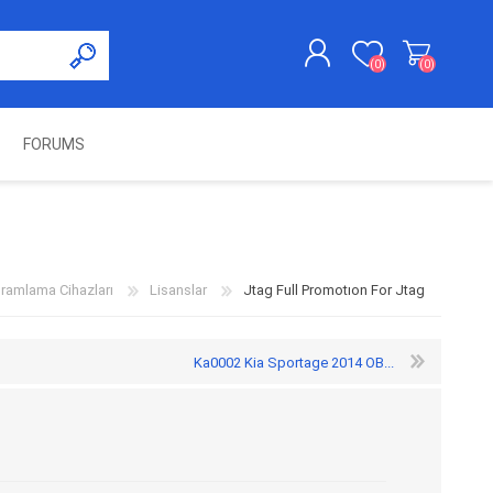
(0)
(0)
FORUMS
KAYDOL
GIRIŞ YAP
UNCH
KOLON KİLİT VE ADBLUE
SWIFTEC
NITRO MEKATRONIK
DIMSPORT
EMULATÖR
ÜRÜNLERI
ramlama Cihazları
Lisanslar
Jtag Full Promotıon For Jtag
Ka0002 Kia Sportage 2014 OB...
ES PRO
IOTERMINAL
MSG