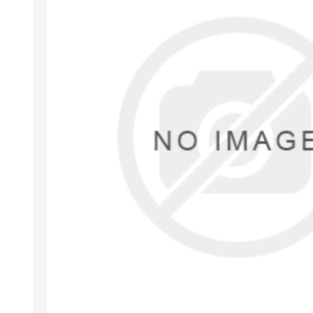
Arıza Tespit Cihazı
Ecu Programlama Cihazları
Araç Aksesuarları ve
Kabloları
Chiptuning Yazılımları
Lisanslar
Kablo ve Ekipmanlar
Gizli Özellik Açma Cihazları
Lisanslar
NUOVOLTA
OBDELEVEN
SM
X-TOOL
X-HORSE
HPTU