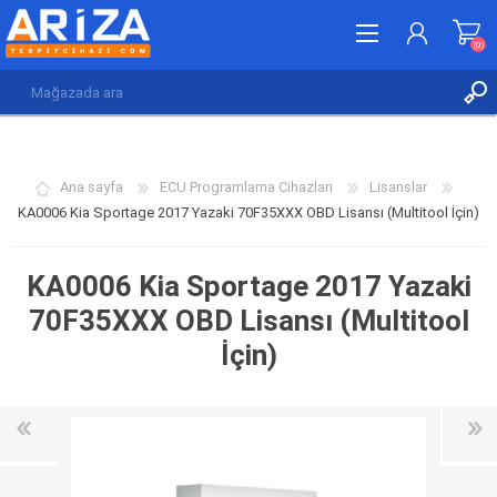
(0)
KAYDOL
GIRIŞ YAP
Ana sayfa
ECU Programlama Cihazları
Lisanslar
İSTEK LISTESI
(0)
KA0006 Kia Sportage 2017 Yazaki 70F35XXX OBD Lisansı (Multitool İçin)
KA0006 Kia Sportage 2017 Yazaki
70F35XXX OBD Lisansı (Multitool
İçin)