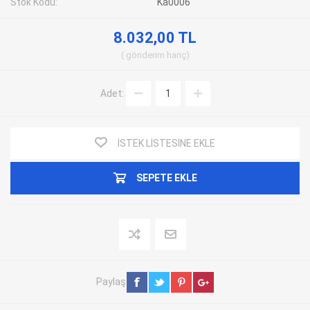
Stok Kodu:
Ka0006
8.032,00 TL
gönderim
hariç
Adet:
İSTEK LISTESINE EKLE
SEPETE EKLE
Paylaş