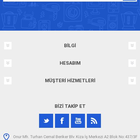
BILGI
HESABIM
MÜŞTERI HIZMETLERI
BIZI TAKIP ET
Onur Mh. Turhan Cemal Beriker Blv. Kiza İş Merkezi A2 Blok No:437/3F