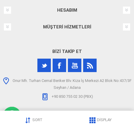
HESABIM
MÜŞTERI HIZMETLERI
BIZI TAKIP ET
Onur Mh. Turhan Cemal Beriker Blv. Kiza İş Merkezi A2 Blok No:437/3F
Seyhan / Adana
+90 850 755 02 30 (PBX)
SORT
DISPLAY
Telif hakkı © 2026 arizatespitcihazi.com. Tüm hakları saklıdır.